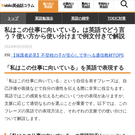
個人向け
企業向け
塾向け
学校向け
W
eblio英会話コラム
英会話
英会話
英会話
英会話
トップ
英語勉強法
英語の雑学
TOEIC対策
私はこの仕事に向いている。は英語でどう言
う？使い方から使い分けまで例文付きで解説
2024年03月05日
PR:
【保護者必見】不登校の子が安心して学べる通信教材TOP5
「私はこの仕事に向いている」を英語で表現する
「私はこの仕事に向いている」という自信を表すフレーズは、自
己評価や面接などで自分の適性を伝える際に非常に役立ちます。
英語ではこの感覚を伝えるためにいくつかの表現がありますが、
文脈に応じて適切なものを選ぶことが重要です。以下では、この
フレーズの英語での表現方法と、それぞれの文脈での使い分けに
ついて解説します。