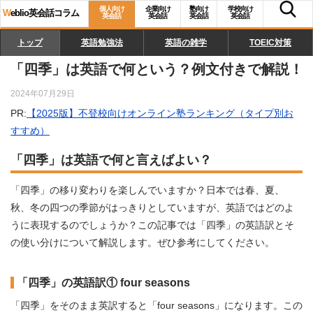
個人向け
企業向け
塾向け
学校向け
W
eblio英会話コラム
英会話
英会話
英会話
英会話
トップ
英語勉強法
英語の雑学
TOEIC対策
「四季」は英語で何という？例文付きで解説！
2024年07月29日
PR:
【2025版】不登校向けオンライン塾ランキング（タイプ別お
すすめ）
「四季」は英語で何と言えばよい？
「四季」の移り変わりを楽しんでいますか？日本では春、夏、
秋、冬の四つの季節がはっきりとしていますが、英語ではどのよ
うに表現するのでしょうか？この記事では「四季」の英語訳とそ
の使い分けについて解説します。ぜひ参考にしてください。
「四季」の英語訳① four seasons
「四季」をそのまま英訳すると「four seasons」になります。この