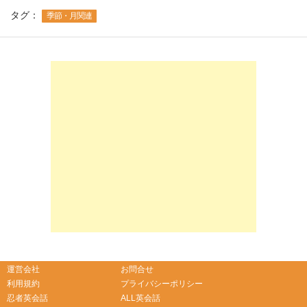
タグ：
季節・月関連
-->
-->
運営会社
お問合せ
利用規約
プライバシーポリシー
忍者英会話
ALL英会話