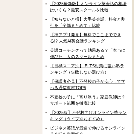
【2025最新版】オンライン英会話の相場
はいくら？最安スクールを比較
【知らないと損】大手英会話、料金と割
引を「全部まとめて」比較
【神アプリ発見】無料でここまででき
る!? 人気AI英会話ランキング
英語コーチングって効果ある？「本当に
伸びた」人のスクールまとめ
【目標スコア別】IELTS対策に強い塾ラ
ンキング（失敗しない選び方）
【保護者必見】不登校の子が安心して学
べる通信教材TOP5
不登校の子に「寄り添う」家庭教師は？
サポート範囲を徹底比較
【2025版】不登校向けオンライン塾ラン
キング（タイプ別おすすめ）
ビジネス英語が最速で伸びるオンライン