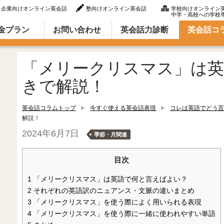
企業向けオンライン英会話
塾向けオンライン英会話
学校向けオンライン
中学・高校への学校
ラム（英語での言い方・英語表現）
金プラン
お問い合わせ
英会話力診断
英会話コ
「メリークリスマス」は英
きで解説！
英会話コラムトップ
今すぐ使える英会話表現
コレは英語でどう言
解説！
2024年6月7日
季節・月関連
目次
1
「メリークリスマス」は英語で何と言えばよい？
2
それぞれの英語訳のニュアンス・文脈の違いまとめ
3
「メリークリスマス」を使う際によく用いられる表現
4
「メリークリスマス」を使う際に一緒に使われやすい単語