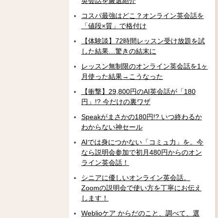
英会話を厳選紹介
コスパ最強はどこ？オンライン英会話を
「値段×質」で格付け
【体験談】72時間レッスン受け放題を試
した結果…驚きの結末に
レッスン無制限のオンライン英会話を1ヶ
月使った結果→こうなった
【衝撃】29,800円のAI英会話が「180
円」!? 今だけの裏ワザ
Speakがまさかの180円!? いつ終わるか
わからない神セール
AIでは身につかない「コミュ力」を。今
なら説明会参加で初月480円からのオン
ライン英会話！
シニアに優しいオンライン英会話。
Zoomの説明会で使い方を丁寧にお伝え
します！
Weblioケア からだのこと、調べて、選