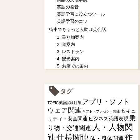
英語の発音
英語学習に役立つツール
英語学習のコツ
街中でちょっと人助け英会話
1. 乗り物案内
2. 道案内
3. レストラン
4. 観光案内
5. お店での案内
タグ
アプリ・ソフト
TOEIC英語試験対策
ウェア関連
セキュ
ギフト・プレゼント関連
乗
リティ・安全関連
ビジネス英語表現
人・人物関
り物・交通関連
連
仕様関連
作
体・身体関連