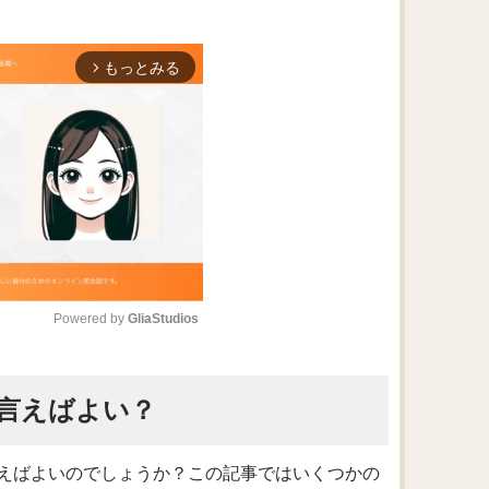
もっとみる
arrow_forward_ios
Powered by 
GliaStudios
M
言えばよい？
u
t
e
えばよいのでしょうか？この記事ではいくつかの