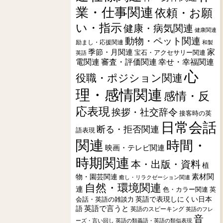
業・仕事関連
依頼・お願
い・指示
健康・病気関連
健康関連
動物・ペット関連
励まし・応援関連
和製
季節・月関連
家
宝石・アクセサリー関連
英語
電関連
審査・評価関連
幸せ・幸福関連
心
役職・ポジション関連
理・感情関連
感情・反
応表現
挨拶・社交辞令
接客時の英
日常会話
断る・拒否関連
語表現
関連
時間・
映画・テレビ関連
時期関連
本・出版・資料
植
素材関
物・園芸関連
癒し・リラクゼーション関連
自然・環境関連
連
色・カラー関連
英
会話・英語の雑談力
英語で表現しにくい日本
英語で言うと
語
英語のスピーキング
英語のフレ
音
ーズ・言い回し
英語の類義語・英語の類似表現