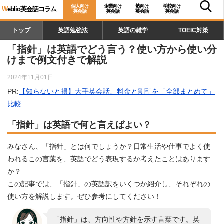
個人向け
企業向け
塾向け
学校向け
W
eblio英会話コラム
英会話
英会話
英会話
英会話
トップ
英語勉強法
英語の雑学
TOEIC対策
「指針」は英語でどう言う？使い方から使い分
けまで例文付きで解説
2024年11月01日
PR:
【知らないと損】大手英会話、料金と割引を「全部まとめて」
比較
「指針」は英語で何と言えばよい？
みなさん、「指針」とは何でしょうか？日常生活や仕事でよく使
われるこの言葉を、英語でどう表現するか考えたことはあります
か？
この記事では、「指針」の英語訳をいくつか紹介し、それぞれの
使い方を解説します。ぜひ参考にしてください！
「指針」は、方向性や方針を示す言葉です。英