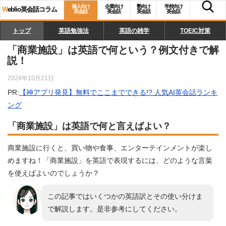
個人向け
企業向け
塾向け
学校向け
W
eblio英会話コラム
英会話
英会話
英会話
英会話
トップ
英語勉強法
英語の雑学
TOEIC対策
「商業施設」は英語で何という？例文付きで解
説！
2024年10月21日
PR:
【神アプリ発見】無料でここまでできる!? 人気AI英会話ランキ
ング
「商業施設」は英語で何と言えばよい？
商業施設に行くと、買い物や食事、エンターテインメントが楽し
めますね！「商業施設」を英語で表現するには、どのような言葉
を使えばよいのでしょうか？
この記事ではいくつかの英語訳とその使い分けま
で解説します。是非参考にしてください。