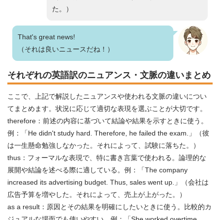
た。）
That's great news!
（それは良いニュースだね！）
それぞれの英語訳のニュアンス・文脈の違いまとめ
ここで、上記で解説したニュアンスや使われる文脈の違いについ
てまとめます。状況に応じて適切な表現を選ぶことが大切です。
therefore：前述の内容に基づいて結論や結果を示すときに使う。
例：「He didn't study hard. Therefore, he failed the exam.」（彼
は一生懸命勉強しなかった。それによって、試験に落ちた。）
thus：フォーマルな表現で、特に書き言葉で使われる。論理的な
展開や結論を述べる際に適している。例：「The company
increased its advertising budget. Thus, sales went up.」（会社は
広告予算を増やした。それによって、売上が上がった。）
as a result：原因とその結果を明確にしたいときに使う。比較的カ
ジュアルな場面でも使いやすい。例：「She worked overtime