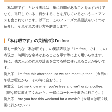
「私は暇です」という表現は、単に時間があることを示すだけで
なく、退屈している、何かすることを探しているというニュアン
スも含まれています。以下に、このフレーズの英語訳をいくつか
紹介し、それぞれの使い方を解説します。
「私は暇です」の英語訳① I'm free
最も一般的な「私は暇です」の英語表現は「I'm free」です。この
表現は、時間的な余裕があることを示す際によく用いられます。
特に、他の人との約束や計画を立てる時に使われることが多いで
す。
例文①：I'm free this afternoon, so we can meet up then.（今日の
午後は暇だから、その時に会おう。）
例文②：Let me know when you're free and we'll grab a coffee.
（暇な時に教えてくれたら、一緒にコーヒーを飲みに行こう。）
例文③：Are you free this weekend for a movie?（今週末は暇？映
画に行かない？）