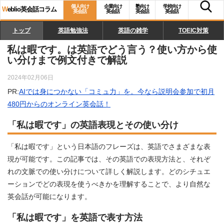
個人向け
企業向け
塾向け
学校向け
W
eblio英会話コラム
英会話
英会話
英会話
英会話
トップ
英語勉強法
英語の雑学
TOEIC対策
私は暇です。は英語でどう言う？使い方から使
い分けまで例文付きで解説
2024年02月06日
PR:
AIでは身につかない「コミュ力」を。今なら説明会参加で初月
480円からのオンライン英会話！
「私は暇です」の英語表現とその使い分け
「私は暇です」という日本語のフレーズは、英語でさまざまな表
現が可能です。この記事では、その英語での表現方法と、それぞ
れの文脈での使い分けについて詳しく解説します。どのシチュエ
ーションでどの表現を使うべきかを理解することで、より自然な
英会話が可能になります。
「私は暇です」を英語で表す方法