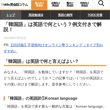
個人向け
企業向け
塾向け
学校向け
W
eblio英会話コラム
英会話
英会話
英会話
英会話
トップ
英語勉強法
英語の雑学
TOEIC対策
「韓国語」は英語で何という？例文付きで解
説！
2024年07月01日
PR:
【2025版】不登校向けオンライン塾ランキング（タイプ別お
すすめ）
「韓国語」は英語で何と言えばよい？
みなさん、「韓国語」を勉強していますか？「韓国語」を英語で
どう言えばよいのでしょうか？この記事ではいくつかの英語訳と
その使い分けまで解説します。是非参考にしてください。
「韓国語」の英語訳①Korean language
「韓国語」を英語で表す最も一般的な言葉は「Korean language」