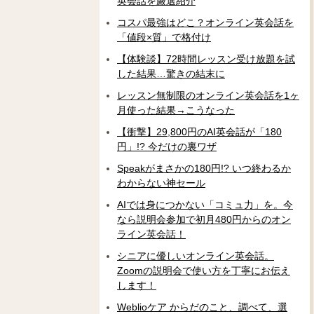
英会話を厳選紹介
コスパ最強はどこ？オンライン英会話を
「値段×質」で格付け
【体験談】72時間レッスン受け放題を試
した結果…驚きの結末に
レッスン無制限のオンライン英会話を1ヶ
月使った結果→こうなった
【衝撃】29,800円のAI英会話が「180
円」!? 今だけの裏ワザ
Speakがまさかの180円!? いつ終わるか
わからない神セール
AIでは身につかない「コミュ力」を。今
なら説明会参加で初月480円からのオン
ライン英会話！
シニアに優しいオンライン英会話。
Zoomの説明会で使い方を丁寧にお伝え
します！
Weblioケア からだのこと、調べて、選