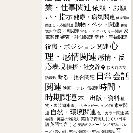
業・仕事関連
依頼・お願
い・指示
健康・病気関連
健康関連
動物・ペット関連
励まし・応援関連
和製
季節・月関連
家
宝石・アクセサリー関連
英語
電関連
審査・評価関連
幸せ・幸福関連
心
役職・ポジション関連
理・感情関連
感情・反
応表現
挨拶・社交辞令
接客時の英
日常会話
断る・拒否関連
語表現
関連
時間・
映画・テレビ関連
時期関連
本・出版・資料
植
素材関
物・園芸関連
癒し・リラクゼーション関連
自然・環境関連
連
色・カラー関連
英
会話・英語の雑談力
英語で表現しにくい日本
英語で言うと
語
英語のスピーキング
英語のフレ
音
ーズ・言い回し
英語の類義語・英語の類似表現