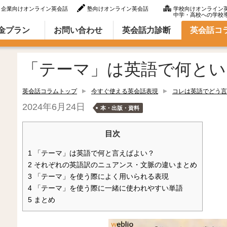
企業向けオンライン英会話
塾向けオンライン英会話
学校向けオンライン
中学・高校への学校
ラム（英語での言い方・英語表現）
金プラン
お問い合わせ
英会話力診断
英会話コ
「テーマ」は英語で何とい
英会話コラムトップ
今すぐ使える英会話表現
コレは英語でどう言
2024年6月24日
本・出版・資料
目次
1
「テーマ」は英語で何と言えばよい？
2
それぞれの英語訳のニュアンス・文脈の違いまとめ
3
「テーマ」を使う際によく用いられる表現
4
「テーマ」を使う際に一緒に使われやすい単語
5
まとめ