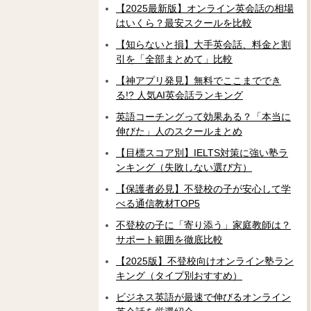
【2025最新版】オンライン英会話の相場
はいくら？最安スクールを比較
【知らないと損】大手英会話、料金と割
引を「全部まとめて」比較
【神アプリ発見】無料でここまででき
る!? 人気AI英会話ランキング
英語コーチングって効果ある？「本当に
伸びた」人のスクールまとめ
【目標スコア別】IELTS対策に強い塾ラ
ンキング（失敗しない選び方）
【保護者必見】不登校の子が安心して学
べる通信教材TOP5
不登校の子に「寄り添う」家庭教師は？
サポート範囲を徹底比較
【2025版】不登校向けオンライン塾ラン
キング（タイプ別おすすめ）
ビジネス英語が最速で伸びるオンライン