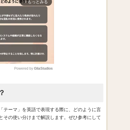
もっとみる
arrow_forward_ios
Powered by 
GliaStudios
M
？
u
t
e
「テーマ」を英語で表現する際に、どのように言
とその使い分けまで解説します。ぜひ参考にして