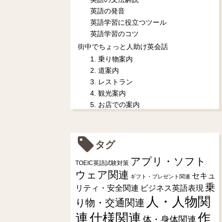
英語の発音
英語学習に役立つツール
英語学習のコツ
街中でちょっと人助け英会話
1. 乗り物案内
2. 道案内
3. レストラン
4. 観光案内
5. お店での案内
タグ
アプリ・ソフト
TOEIC英語試験対策
ウェア関連
セキュ
ギフト・プレゼント関連
乗
リティ・安全関連
ビジネス英語表現
人・人物関
り物・交通関連
連
仕様関連
作
体・身体関連