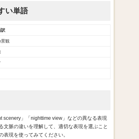
すい単語
語訳
の景観
線
す
cenery」「nighttime view」などの異なる表現
る文脈の違いを理解して、適切な表現を選ぶこと
の表現を使ってみてください。