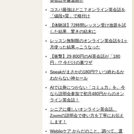
英会話を厳選紹介
コスパ最強はどこ？オンライン英会話を
「値段×質」で格付け
【体験談】72時間レッスン受け放題を試
した結果…驚きの結末に
レッスン無制限のオンライン英会話を1ヶ
月使った結果→こうなった
【衝撃】29,800円のAI英会話が「180
円」!? 今だけの裏ワザ
Speakがまさかの180円!? いつ終わるか
わからない神セール
AIでは身につかない「コミュ力」を。今
なら説明会参加で初月480円からのオン
ライン英会話！
シニアに優しいオンライン英会話。
Zoomの説明会で使い方を丁寧にお伝え
します！
Weblioケア からだのこと、調べて、選