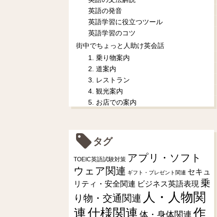
英語の発音
英語学習に役立つツール
英語学習のコツ
街中でちょっと人助け英会話
1. 乗り物案内
2. 道案内
3. レストラン
4. 観光案内
5. お店での案内
タグ
アプリ・ソフト
TOEIC英語試験対策
ウェア関連
セキュ
ギフト・プレゼント関連
乗
リティ・安全関連
ビジネス英語表現
人・人物関
り物・交通関連
連
仕様関連
作
体・身体関連