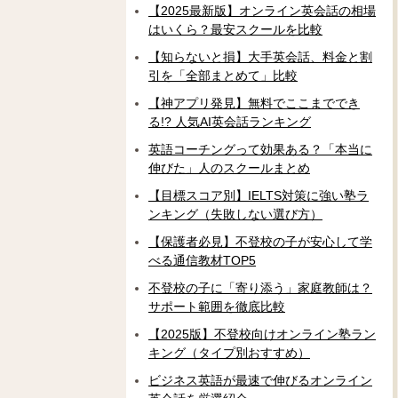
【2025最新版】オンライン英会話の相場
はいくら？最安スクールを比較
【知らないと損】大手英会話、料金と割
引を「全部まとめて」比較
【神アプリ発見】無料でここまででき
る!? 人気AI英会話ランキング
英語コーチングって効果ある？「本当に
伸びた」人のスクールまとめ
【目標スコア別】IELTS対策に強い塾ラ
ンキング（失敗しない選び方）
【保護者必見】不登校の子が安心して学
べる通信教材TOP5
不登校の子に「寄り添う」家庭教師は？
サポート範囲を徹底比較
【2025版】不登校向けオンライン塾ラン
キング（タイプ別おすすめ）
ビジネス英語が最速で伸びるオンライン