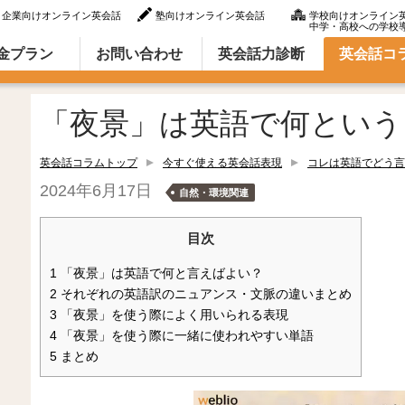
企業向けオンライン英会話
塾向けオンライン英会話
学校向けオンライン
中学・高校への学校
ラム（英語での言い方・英語表現）
金プラン
お問い合わせ
英会話力診断
英会話コ
「夜景」は英語で何という
英会話コラムトップ
今すぐ使える英会話表現
コレは英語でどう言
2024年6月17日
自然・環境関連
目次
1
「夜景」は英語で何と言えばよい？
2
それぞれの英語訳のニュアンス・文脈の違いまとめ
3
「夜景」を使う際によく用いられる表現
4
「夜景」を使う際に一緒に使われやすい単語
5
まとめ