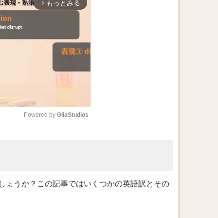
もっとみる
arrow_forward_ios
Powered by 
GliaStudios
M
u
t
e
しょうか？この記事ではいくつかの英語訳とその