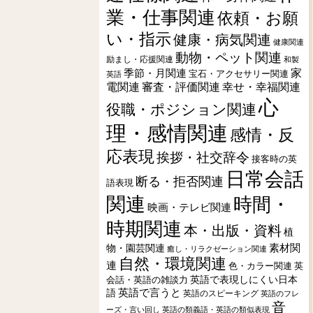
業・仕事関連
依頼・お願
い・指示
健康・病気関連
健康関連
動物・ペット関連
励まし・応援関連
和製
季節・月関連
家
宝石・アクセサリー関連
英語
電関連
審査・評価関連
幸せ・幸福関連
心
役職・ポジション関連
理・感情関連
感情・反
応表現
挨拶・社交辞令
接客時の英
日常会話
断る・拒否関連
語表現
関連
時間・
映画・テレビ関連
時期関連
本・出版・資料
植
素材関
物・園芸関連
癒し・リラクゼーション関連
自然・環境関連
連
色・カラー関連
英
会話・英語の雑談力
英語で表現しにくい日本
英語で言うと
語
英語のスピーキング
英語のフレ
音
ーズ・言い回し
英語の類義語・英語の類似表現