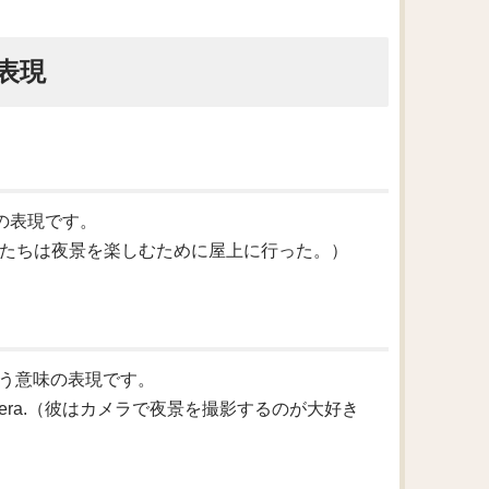
表現
意味の表現です。
ight view.（私たちは夜景を楽しむために屋上に行った。）
る」という意味の表現です。
with his camera.（彼はカメラで夜景を撮影するのが大好き