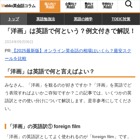
個人向け
企業向け
塾向け
学校向け
W
eblio英会話コラム
英会話
英会話
英会話
英会話
トップ
英語勉強法
英語の雑学
TOEIC対策
「洋画」は英語で何という？例文付きで解説！
2024年09月06日
PR:
【2025最新版】オンライン英会話の相場はいくら？最安スク
ールを比較
「洋画」は英語で何と言えばよい？
みなさん、「洋画」を観るのが好きですか？「洋画」を英語でど
う表現すればよいかご存知ですか？この記事では、いくつかの英
語訳とその使い分けについて解説します。是非参考にしてくださ
い。
「洋画」の英語訳① foreign film
「洋画」の英語訳としてよく使われるのが「foreign film」です。