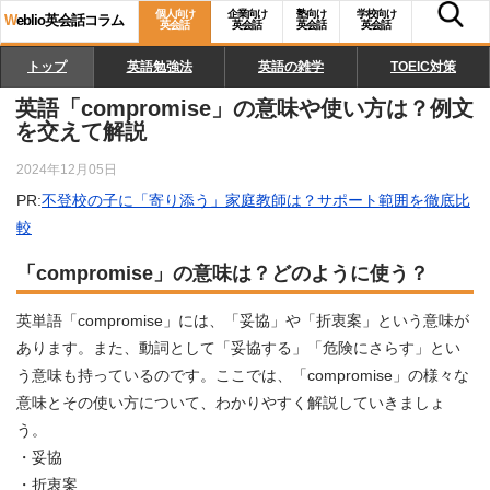
個人向け
企業向け
塾向け
学校向け
W
eblio英会話コラム
英会話
英会話
英会話
英会話
トップ
英語勉強法
英語の雑学
TOEIC対策
英語「compromise」の意味や使い方は？例文
を交えて解説
2024年12月05日
PR:
不登校の子に「寄り添う」家庭教師は？サポート範囲を徹底比
較
「compromise」の意味は？どのように使う？
英単語「compromise」には、「妥協」や「折衷案」という意味が
あります。また、動詞として「妥協する」「危険にさらす」とい
う意味も持っているのです。ここでは、「compromise」の様々な
意味とその使い方について、わかりやすく解説していきましょ
う。
・妥協
・折衷案