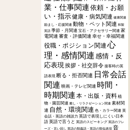
業・仕事関連
依頼・お願
い・指示
健康・病気関連
健康関連
動物・ペット関連
励まし・応援関連
和製
季節・月関連
家
宝石・アクセサリー関連
英語
電関連
審査・評価関連
幸せ・幸福関連
心
役職・ポジション関連
理・感情関連
感情・反
応表現
挨拶・社交辞令
接客時の英
日常会話
断る・拒否関連
語表現
関連
時間・
映画・テレビ関連
時期関連
本・出版・資料
植
素材関
物・園芸関連
癒し・リラクゼーション関連
自然・環境関連
連
色・カラー関連
英
会話・英語の雑談力
英語で表現しにくい日本
英語で言うと
語
英語のスピーキング
英語のフレ
音
ーズ・言い回し
英語の類義語・英語の類似表現