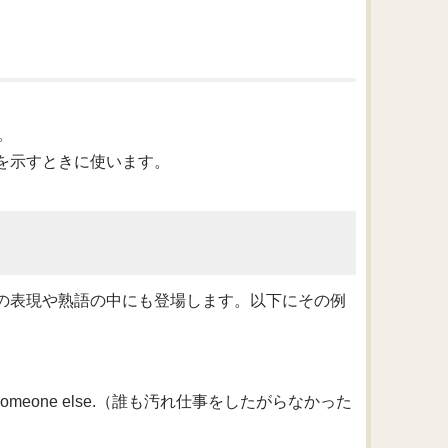
。
。
態を示すときに使います。
つかの表現や熟語の中にも登場します。以下にその例
hey hired someone else.（誰も汚れ仕事をしたがらなかった