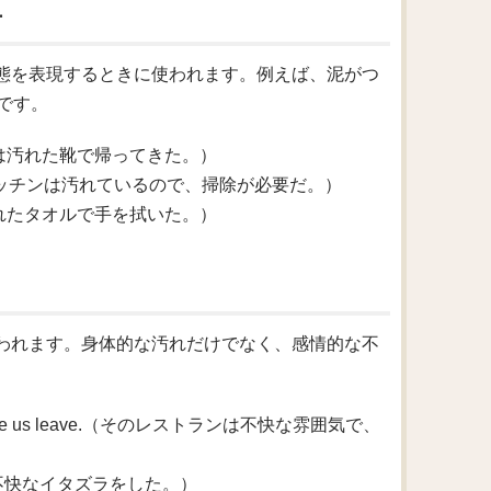
方
る状態を表現するときに使われます。例えば、泥がつ
です。
.（子供たちは汚れた靴で帰ってきた。）
aning.（このキッチンは汚れているので、掃除が必要だ。）
l.（彼女は汚れたタオルで手を拭いた。）
は使われます。身体的な汚れだけでなく、感情的な不
which made us leave.（そのレストランは不快な雰囲気で、
.（彼は友人に不快なイタズラをした。）