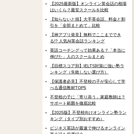
【2025最新版】オンライン英会話の相場
はいくら？最安スクールを比較
【知らないと損】大手英会話、料金と割
引を「全部まとめて」比較
【神アプリ発見】無料でここまででき
る!? 人気AI英会話ランキング
英語コーチングって効果ある？「本当に
伸びた」人のスクールまとめ
【目標スコア別】IELTS対策に強い塾ラ
ンキング（失敗しない選び方）
【保護者必見】不登校の子が安心して学
べる通信教材TOP5
不登校の子に「寄り添う」家庭教師は？
サポート範囲を徹底比較
【2025版】不登校向けオンライン塾ラン
キング（タイプ別おすすめ）
ビジネス英語が最速で伸びるオンライン