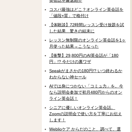
英会話を厳選紹介
コスパ最強はどこ？オンライン英会話を
「値段×質」で格付け
【体験談】72時間レッスン受け放題を試
した結果…驚きの結末に
レッスン無制限のオンライン英会話を1ヶ
月使った結果→こうなった
【衝撃】29,800円のAI英会話が「180
円」!? 今だけの裏ワザ
Speakがまさかの180円!? いつ終わるか
わからない神セール
AIでは身につかない「コミュ力」を。今
なら説明会参加で初月480円からのオン
ライン英会話！
シニアに優しいオンライン英会話。
Zoomの説明会で使い方を丁寧にお伝え
します！
Weblioケア からだのこと、調べて、選