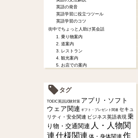
英語の発音
英語学習に役立つツール
英語学習のコツ
街中でちょっと人助け英会話
1. 乗り物案内
2. 道案内
3. レストラン
4. 観光案内
5. お店での案内
タグ
アプリ・ソフト
TOEIC英語試験対策
ウェア関連
セキュ
ギフト・プレゼント関連
乗
リティ・安全関連
ビジネス英語表現
人・人物関
り物・交通関連
連
仕様関連
作
体・身体関連