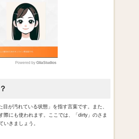
Powered by 
GliaStudios
M
？
u
t
e
「見た目が汚れている状態」を指す言葉です。また、
際にも使われます。ここでは、「dirty」のさま
ていきましょう。