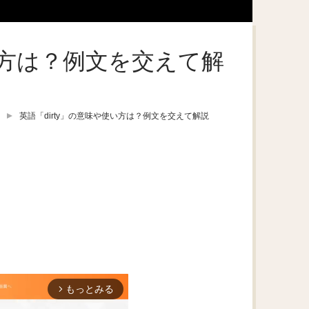
使い方は？例文を交えて解
英語「dirty」の意味や使い方は？例文を交えて解説
もっとみる
arrow_forward_ios