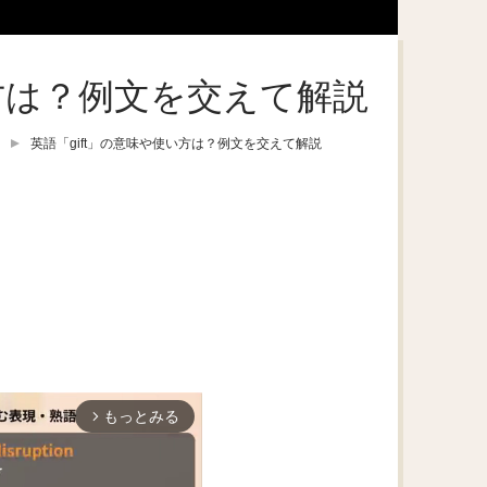
い方は？例文を交えて解説
英語「gift」の意味や使い方は？例文を交えて解説
もっとみる
arrow_forward_ios