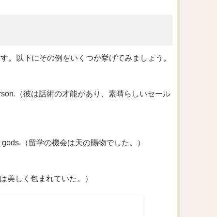
います。以下にその例をいくつか挙げてみましょう。
reat salesperson.（彼は話術の才能があり、素晴らしいセール
ft from the gods.（留学の機会は天の賜物でした。）
.（その贈り物は美しく包まれていた。）