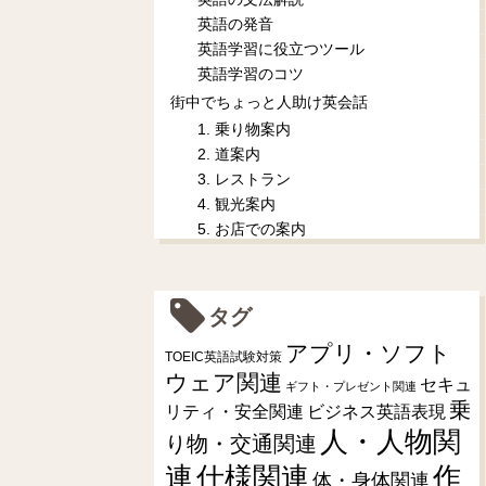
英語の発音
英語学習に役立つツール
英語学習のコツ
街中でちょっと人助け英会話
1. 乗り物案内
2. 道案内
3. レストラン
4. 観光案内
5. お店での案内
タグ
アプリ・ソフト
TOEIC英語試験対策
ウェア関連
セキュ
ギフト・プレゼント関連
乗
リティ・安全関連
ビジネス英語表現
人・人物関
り物・交通関連
連
仕様関連
作
体・身体関連