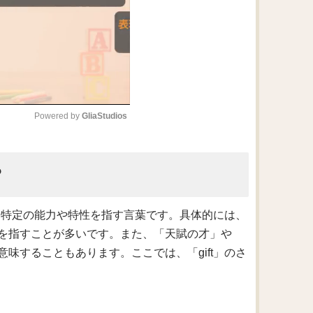
Powered by 
GliaStudios
M
？
u
t
e
たは特定の能力や特性を指す言葉です。具体的には、
を指すことが多いです。また、「天賦の才」や
味することもあります。ここでは、「gift」のさ