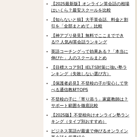
【2025最新版】オンライン英会話の相場
はいくら？最安スクールを比較
【知らないと損】大手英会話、料金と割
引を「全部まとめて」比較
【神アプリ発見】無料でここまででき
る!? 人気AI英会話ランキング
英語コーチングって効果ある？「本当に
伸びた」人のスクールまとめ
【目標スコア別】IELTS対策に強い塾ラ
ンキング（失敗しない選び方）
【保護者必見】不登校の子が安心して学
べる通信教材TOP5
不登校の子に「寄り添う」家庭教師は？
サポート範囲を徹底比較
【2025版】不登校向けオンライン塾ラン
キング（タイプ別おすすめ）
ビジネス英語が最速で伸びるオンライン