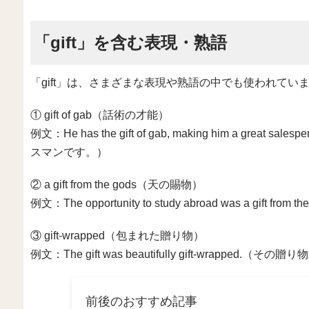
「gift」を含む表現・熟語
「gift」は、さまざまな表現や熟語の中でも使われて
① gift of gab（話術の才能）
例文：He has the gift of gab, making him a g
スマンです。）
② a gift from the gods（天の賜物）
例文：The opportunity to study abroad was a gi
③ gift-wrapped（包まれた贈り物）
例文：The gift was beautifully gift-wrapped
前後のおすすめ記事