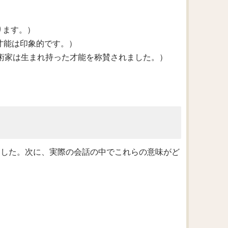
があります。）
（彼の言語の才能は印象的です。）
al gift.（その芸術家は生まれ持った才能を称賛されました。）
きました。次に、実際の会話の中でこれらの意味がど