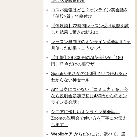
英会話を厳選紹介
コスパ最強はどこ？オンライン英会話を
「値段×質」で格付け
【体験談】72時間レッスン受け放題を試
した結果…驚きの結末に
レッスン無制限のオンライン英会話を1ヶ
月使った結果→こうなった
【衝撃】29,800円のAI英会話が「180
円」!? 今だけの裏ワザ
Speakがまさかの180円!? いつ終わるか
わからない神セール
AIでは身につかない「コミュ力」を。今
なら説明会参加で初月480円からのオン
ライン英会話！
シニアに優しいオンライン英会話。
Zoomの説明会で使い方を丁寧にお伝え
します！
Weblioケア からだのこと、調べて、選