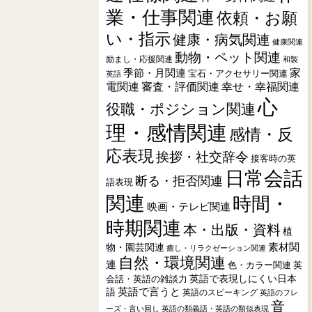
業・仕事関連
依頼・お願
い・指示
健康・病気関連
健康関連
動物・ペット関連
励まし・応援関連
和製
季節・月関連
家
宝石・アクセサリー関連
英語
電関連
審査・評価関連
幸せ・幸福関連
心
役職・ポジション関連
理・感情関連
感情・反
応表現
挨拶・社交辞令
接客時の英
日常会話
断る・拒否関連
語表現
関連
時間・
映画・テレビ関連
時期関連
本・出版・資料
植
素材関
物・園芸関連
癒し・リラクゼーション関連
自然・環境関連
連
色・カラー関連
英
会話・英語の雑談力
英語で表現しにくい日本
英語で言うと
語
英語のスピーキング
英語のフレ
音
ーズ・言い回し
英語の類義語・英語の類似表現