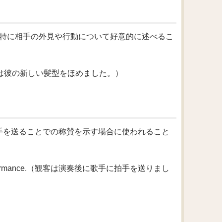
すが、特に相手の外見や行動について好意的に述べるこ
rcut.（彼女は彼の新しい髪型をほめました。）
拍手を送ることでの称賛を示す場合に使われること
r the performance.（観客は演奏後に歌手に拍手を送りまし