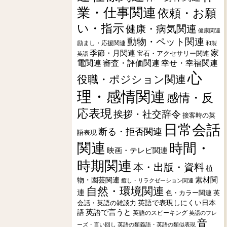
業・仕事関連
依頼・お願
い・指示
健康・病気関連
健康関連
動物・ペット関連
励まし・応援関連
和製
季節・月関連
家
宝石・アクセサリー関連
英語
電関連
審査・評価関連
幸せ・幸福関連
心
役職・ポジション関連
理・感情関連
感情・反
応表現
挨拶・社交辞令
接客時の英
日常会話
断る・拒否関連
語表現
関連
時間・
映画・テレビ関連
時期関連
本・出版・資料
植
素材関
物・園芸関連
癒し・リラクゼーション関連
自然・環境関連
連
色・カラー関連
英
会話・英語の雑談力
英語で表現しにくい日本
英語で言うと
語
英語のスピーキング
英語のフレ
音
ーズ・言い回し
英語の類義語・英語の類似表現