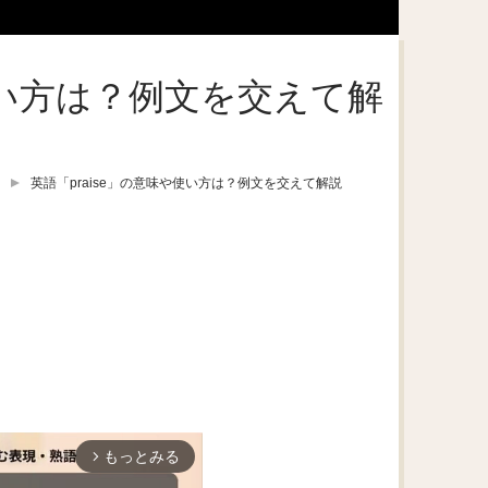
や使い方は？例文を交えて解
英語「praise」の意味や使い方は？例文を交えて解説
もっとみる
arrow_forward_ios