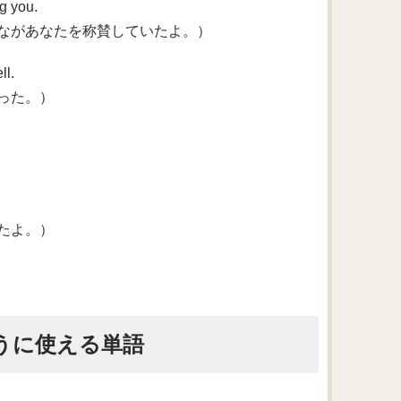
g you.
ながあなたを称賛していたよ。）
ll.
った。）
たよ。）
ように使える単語