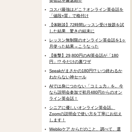
英会話を厳選紹介
コスパ最強はどこ？オンライン英会話を
「値段×質」で格付け
【体験談】72時間レッスン受け放題を試
した結果…驚きの結末に
レッスン無制限のオンライン英会話を1ヶ
月使った結果→こうなった
【衝撃】29,800円のAI英会話が「180
円」!? 今だけの裏ワザ
Speakがまさかの180円!? いつ終わるか
わからない神セール
AIでは身につかない「コミュ力」を。今
なら説明会参加で初月480円からのオン
ライン英会話！
シニアに優しいオンライン英会話。
Zoomの説明会で使い方を丁寧にお伝え
します！
Weblioケア からだのこと、調べて、選