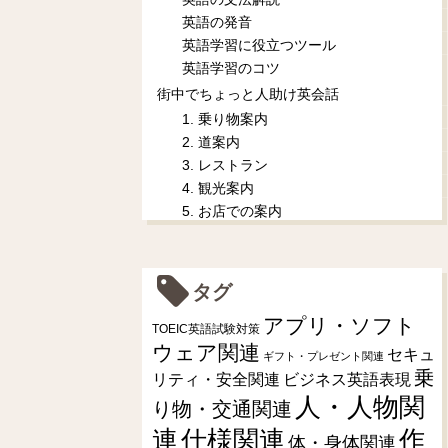
英語の発音
英語学習に役立つツール
英語学習のコツ
街中でちょっと人助け英会話
1. 乗り物案内
2. 道案内
3. レストラン
4. 観光案内
5. お店での案内
タグ
アプリ・ソフト
TOEIC英語試験対策
ウェア関連
セキュ
ギフト・プレゼント関連
乗
リティ・安全関連
ビジネス英語表現
人・人物関
り物・交通関連
連
仕様関連
作
体・身体関連