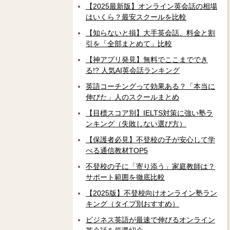
【2025最新版】オンライン英会話の相場
はいくら？最安スクールを比較
【知らないと損】大手英会話、料金と割
引を「全部まとめて」比較
【神アプリ発見】無料でここまででき
る!? 人気AI英会話ランキング
英語コーチングって効果ある？「本当に
伸びた」人のスクールまとめ
【目標スコア別】IELTS対策に強い塾ラ
ンキング（失敗しない選び方）
【保護者必見】不登校の子が安心して学
べる通信教材TOP5
不登校の子に「寄り添う」家庭教師は？
サポート範囲を徹底比較
【2025版】不登校向けオンライン塾ラン
キング（タイプ別おすすめ）
ビジネス英語が最速で伸びるオンライン