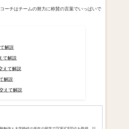
eam’s effort.（コーチはチームの努力に称賛の言葉でいっぱいで
えて解説
交えて解説
を交えて解説
えて解説
を交えて解説
勉強と大学時代の半年の留学でTOEIC870点を取得。以