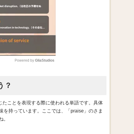
Powered by 
GliaStudios
M
う？
u
t
e
感じたことを表現する際に使われる単語です。具体
持っています。ここでは、「praise」のさま
ね。