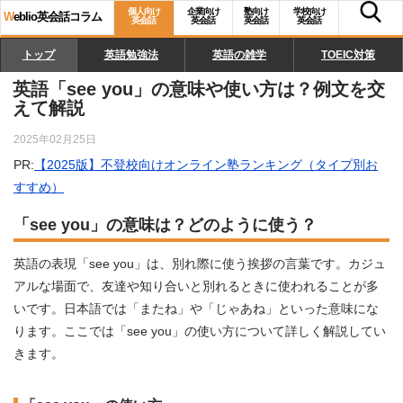
個人向け
企業向け
塾向け
学校向け
W
eblio英会話コラム
英会話
英会話
英会話
英会話
トップ
英語勉強法
英語の雑学
TOEIC対策
英語「see you」の意味や使い方は？例文を交
えて解説
2025年02月25日
PR:
【2025版】不登校向けオンライン塾ランキング（タイプ別お
すすめ）
「see you」の意味は？どのように使う？
英語の表現「see you」は、別れ際に使う挨拶の言葉です。カジュ
アルな場面で、友達や知り合いと別れるときに使われることが多
いです。日本語では「またね」や「じゃあね」といった意味にな
ります。ここでは「see you」の使い方について詳しく解説してい
きます。