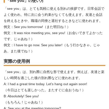
「see you」の使い方
「see you」は、とても気軽に使える別れの挨拶です。日常会話で
よく使われ、特に次に会う約束がなくても使えます。友達と会話
を終えるときや、職場の同僚と退社するときなどに使われます。
例文：See you tomorrow!（また明日ね！）
例文：It was nice meeting you, see you!（お会いできてよかった
です、じゃあね！）
例文：I have to go now. See you later!（もう行かなきゃ。じゃ
あ、また後でね！）
実際の使用例
「see you」は、別れ際に自然な形で使えます。例えば、友達と楽
しい時間を過ごした後の別れ際などに使われます。
A: I had a great time today. Let's hang out again soon!
（今日はとても楽しかった。またすぐに会おうね！）
B: Absolutely! See you!
（もちろん！じゃあね！）
A: See you at the meeting tomorrow?