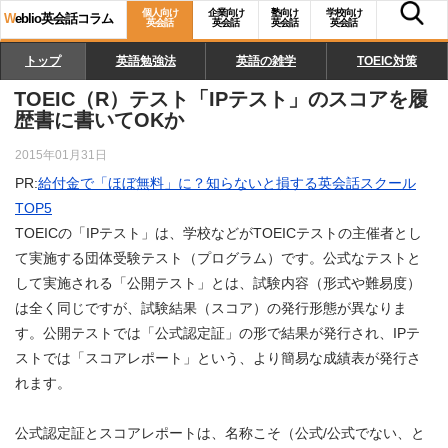
個人向け
企業向け
塾向け
学校向け
W
eblio英会話コラム
英会話
英会話
英会話
英会話
トップ
英語勉強法
英語の雑学
TOEIC対策
TOEIC（R）テスト「IPテスト」のスコアを履
歴書に書いてOKか
2015年01月31日
PR:
給付金で「ほぼ無料」に？知らないと損する英会話スクール
TOP5
TOEICの「IPテスト」は、学校などがTOEICテストの主催者とし
て実施する団体受験テスト（プログラム）です。公式なテストと
して実施される「公開テスト」とは、試験内容（形式や難易度）
は全く同じですが、試験結果（スコア）の発行形態が異なりま
す。公開テストでは「公式認定証」の形で結果が発行され、IPテ
ストでは「スコアレポート」という、より簡易な成績表が発行さ
れます。
公式認定証とスコアレポートは、名称こそ（公式/公式でない、と