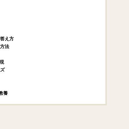
答え方
方法
表現
ズ
い教養