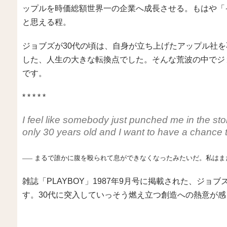
ップルを時価総額世界一の企業へ成長させる。もはや「
と思える程。
ジョブズが30代の頃は、自身が立ち上げたアップル社
した、人生の大きな転換点でした。そんな荒波の中でジ
です。
* * * * *
I feel like somebody just punched me in the st
only 30 years old and I want to have a chance t
まるで誰かに腹を殴られて息ができなくなったみたいだ。私はま
―
―
雑誌「PLAYBOY」1987年9月号に掲載された、ジ
す。30代に突入していっそう燃え立つ創造への熱意が