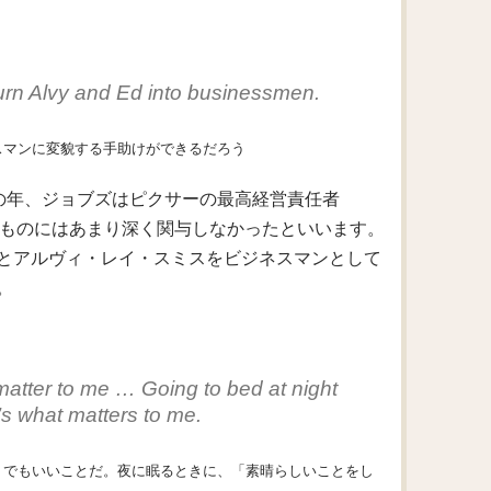
turn Alvy and Ed into businessmen.
スマンに変貌する手助けができるだろう
この年、ジョブズはピクサーの最高経営責任者
のものにはあまり深く関与しなかったといいます。
とアルヴィ・レイ・スミスをビジネスマンとして
。
matter to me … Going to bed at night
s what matters to me.
うでもいいことだ。夜に眠るときに、「素晴らしいことをし