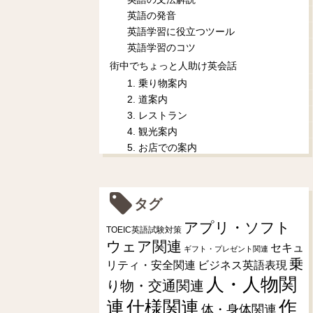
英語の発音
英語学習に役立つツール
英語学習のコツ
街中でちょっと人助け英会話
1. 乗り物案内
2. 道案内
3. レストラン
4. 観光案内
5. お店での案内
タグ
アプリ・ソフト
TOEIC英語試験対策
ウェア関連
セキュ
ギフト・プレゼント関連
乗
リティ・安全関連
ビジネス英語表現
人・人物関
り物・交通関連
連
仕様関連
作
体・身体関連