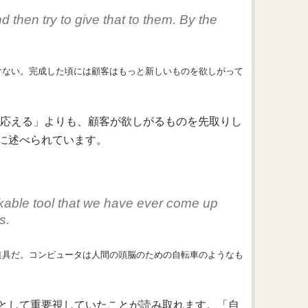
 then try to give that to them. By the
けない。完成した頃には顧客はもっと新しいものを欲しがって
に応える」よりも、顧客が欲しがるものを先取りし
に述べられています。
rkable tool that we have ever come up
s.
道具だ。コンピュータは人間の頭脳のための自転車のようなも
として重要視していたことが読み取れます。「自