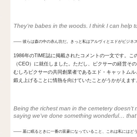
They’re babes in the woods. I think I can help 
―― 彼らは森の中の赤ん坊だ。きっと私はアルヴィとエドがビジネ
1986年のTIME誌に掲載されたコメントの一文です。
（CEO）に就任しました。ただし、ピクサーの経営そ
むしろピクサーの共同創業者であるエド・キャットムル
鍛え上げることに情熱を向けていたことがうかがえます
Being the richest man in the cemetery doesn’t 
saying we’ve done something wonderful… that’
―― 墓に眠るときに一番の富豪になっていること、これは私にはど