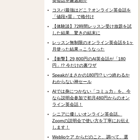
英会話を厳選紹介
コスパ最強はどこ？オンライン英会話を
「値段×質」で格付け
【体験談】72時間レッスン受け放題を試
した結果…驚きの結末に
レッスン無制限のオンライン英会話を1ヶ
月使った結果→こうなった
【衝撃】29,800円のAI英会話が「180
円」!? 今だけの裏ワザ
Speakがまさかの180円!? いつ終わるか
わからない神セール
AIでは身につかない「コミュ力」を。今
なら説明会参加で初月480円からのオン
ライン英会話！
シニアに優しいオンライン英会話。
Zoomの説明会で使い方を丁寧にお伝え
します！
Weblioケア からだのこと、調べて、選