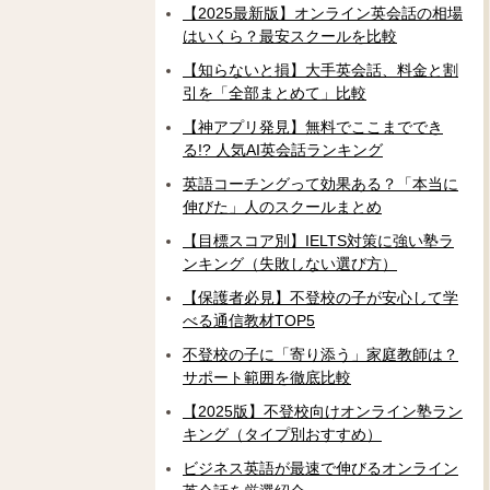
【2025最新版】オンライン英会話の相場
はいくら？最安スクールを比較
【知らないと損】大手英会話、料金と割
引を「全部まとめて」比較
【神アプリ発見】無料でここまででき
る!? 人気AI英会話ランキング
英語コーチングって効果ある？「本当に
伸びた」人のスクールまとめ
【目標スコア別】IELTS対策に強い塾ラ
ンキング（失敗しない選び方）
【保護者必見】不登校の子が安心して学
べる通信教材TOP5
不登校の子に「寄り添う」家庭教師は？
サポート範囲を徹底比較
【2025版】不登校向けオンライン塾ラン
キング（タイプ別おすすめ）
ビジネス英語が最速で伸びるオンライン