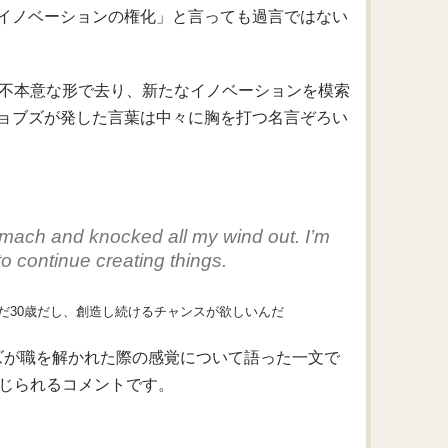
イノベーションの権化」と言っても過言ではない
を不本意な形で去り、新たなイノベーションを模索
ョブズが発した言葉は中々に胸を打つ名言ぞろい
omach and knocked all my wind out. I’m
o continue creating things.
だ30歳だし、創造し続けるチャンスが欲しいんだ
ョブズが職を解かれた際の感覚について語った一文で
感じられるコメントです。