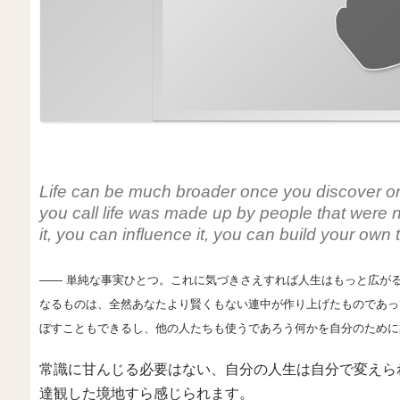
Life can be much broader once you discover on
you call life was made up by people that were
it, you can influence it, you can build your own
―― 単純な事実ひとつ。これに気づきさえすれば人生はもっと広が
なるものは、全然あなたより賢くもない連中が作り上げたものであっ
ぼすこともできるし、他の人たちも使うであろう何かを自分のために
常識に甘んじる必要はない、自分の人生は自分で変えら
達観した境地すら感じられます。