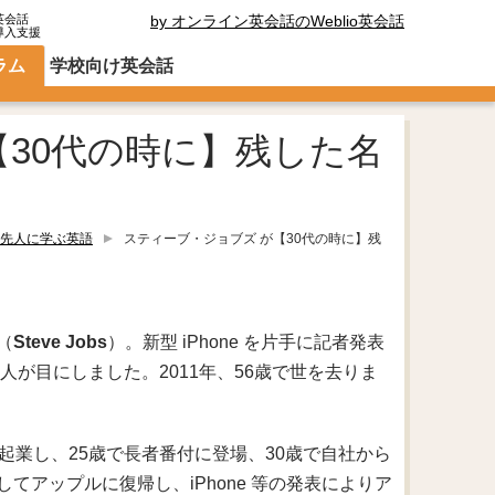
英会話
by オンライン英会話のWeblio英会話
導入支援
ラム
学校向け英会話
【30代の時に】残した名
先人に学ぶ英語
スティーブ・ジョブズ が【30代の時に】残
（
Steve Jobs
）。新型 iPhone を片手に記者発表
人が目にしました。2011年、56歳で世を去りま
起業し、25歳で長者番付に登場、30歳で自社から
アップルに復帰し、iPhone 等の発表によりア