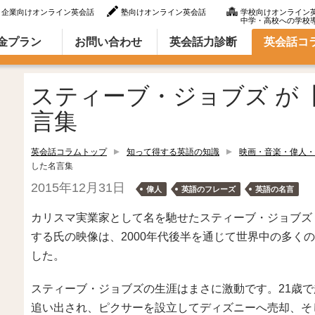
企業向けオンライン英会話
塾向けオンライン英会話
学校向けオンライン
中学・高校への学校
ラム（英語での言い方・英語表現）
金プラン
お問い合わせ
英会話力診断
英会話コ
スティーブ・ジョブズ が
言集
英会話コラムトップ
知って得する英語の知識
映画・音楽・偉人・
した名言集
2015年12月31日
偉人
英語のフレーズ
英語の名言
カリスマ実業家として名を馳せたスティーブ・ジョブズ
する氏の映像は、2000年代後半を通じて世界中の多くの
した。
スティーブ・ジョブズの生涯はまさに激動です。21歳で
追い出され、ピクサーを設立してディズニーへ売却、そして