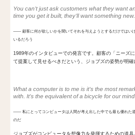
You can’t just ask customers what they want and
time you get it built, they’ll want something new.
―― 顧客に何が欲しいかを聞いてそれを与えようとするだけではい
いるだろう
1989年のインタビューでの発言です。顧客の「ニーズ
て提案して見せるべきだという、ジョブズの姿勢が明確
What a computer is to me is it’s the most rema
with. It’s the equivalent of a bicycle for our mind
―― 私にとってコンピュータは人間が考え出した中でも最も優れた
のだ
ジョブズがコンピュータを想像力を発揮するための道具