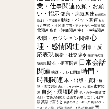
業・仕事関連
依頼・お願
い・指示
健康・病気関連
健康関連
動物・ペット関連
励まし・応援関連
和製
季節・月関連
家
宝石・アクセサリー関連
英語
電関連
審査・評価関連
幸せ・幸福関連
心
役職・ポジション関連
理・感情関連
感情・反
応表現
挨拶・社交辞令
接客時の英
日常会話
断る・拒否関連
語表現
関連
時間・
映画・テレビ関連
時期関連
本・出版・資料
植
素材関
物・園芸関連
癒し・リラクゼーション関連
自然・環境関連
連
色・カラー関連
英
会話・英語の雑談力
英語で表現しにくい日本
英語で言うと
語
英語のスピーキング
英語のフレ
音
ーズ・言い回し
英語の類義語・英語の類似表現