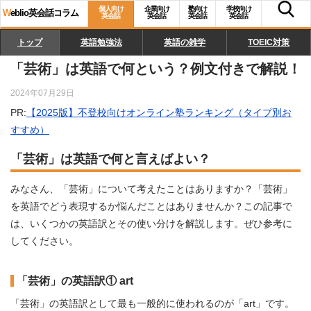
個人向け
企業向け
塾向け
学校向け
W
eblio英会話コラム
英会話
英会話
英会話
英会話
トップ
英語勉強法
英語の雑学
TOEIC対策
「芸術」は英語で何という？例文付きで解説！
2024年07月29日
PR:
【2025版】不登校向けオンライン塾ランキング（タイプ別お
すすめ）
「芸術」は英語で何と言えばよい？
みなさん、「芸術」について考えたことはありますか？「芸術」
を英語でどう表現するか悩んだことはありませんか？この記事で
は、いくつかの英語訳とその使い分けを解説します。ぜひ参考に
してください。
「芸術」の英語訳① art
「芸術」の英語訳として最も一般的に使われるのが「art」です。