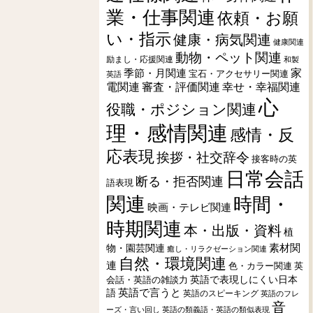
業・仕事関連
依頼・お願
い・指示
健康・病気関連
健康関連
動物・ペット関連
励まし・応援関連
和製
季節・月関連
家
宝石・アクセサリー関連
英語
電関連
審査・評価関連
幸せ・幸福関連
心
役職・ポジション関連
理・感情関連
感情・反
応表現
挨拶・社交辞令
接客時の英
日常会話
断る・拒否関連
語表現
関連
時間・
映画・テレビ関連
時期関連
本・出版・資料
植
素材関
物・園芸関連
癒し・リラクゼーション関連
自然・環境関連
連
色・カラー関連
英
会話・英語の雑談力
英語で表現しにくい日本
英語で言うと
語
英語のスピーキング
英語のフレ
音
ーズ・言い回し
英語の類義語・英語の類似表現