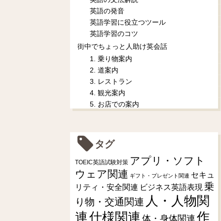
英語の発音
英語学習に役立つツール
英語学習のコツ
街中でちょっと人助け英会話
1. 乗り物案内
2. 道案内
3. レストラン
4. 観光案内
5. お店での案内
タグ
アプリ・ソフト
TOEIC英語試験対策
ウェア関連
セキュ
ギフト・プレゼント関連
乗
リティ・安全関連
ビジネス英語表現
人・人物関
り物・交通関連
連
仕様関連
作
体・身体関連