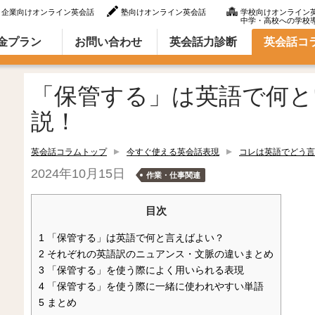
企業向けオンライン英会話
塾向けオンライン英会話
学校向けオンライン
中学・高校への学校
ラム（英語での言い方・英語表現）
金プラン
お問い合わせ
英会話力診断
英会話コ
「保管する」は英語で何と
説！
英会話コラムトップ
今すぐ使える英会話表現
コレは英語でどう言
2024年10月15日
作業・仕事関連
目次
1
「保管する」は英語で何と言えばよい？
2
それぞれの英語訳のニュアンス・文脈の違いまとめ
3
「保管する」を使う際によく用いられる表現
4
「保管する」を使う際に一緒に使われやすい単語
5
まとめ