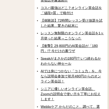
英会話を厳選紹介
コスパ最強はどこ？オンライン英会話を
「値段×質」で格付け
【体験談】72時間レッスン受け放題を試
した結果…驚きの結末に
レッスン無制限のオンライン英会話を1ヶ
月使った結果→こうなった
【衝撃】29,800円のAI英会話が「180
円」!? 今だけの裏ワザ
Speakがまさかの180円!? いつ終わるか
わからない神セール
AIでは身につかない「コミュ力」を。今
なら説明会参加で初月480円からのオン
ライン英会話！
シニアに優しいオンライン英会話。
Zoomの説明会で使い方を丁寧にお伝え
します！
Weblioケア からだのこと、調べて、選