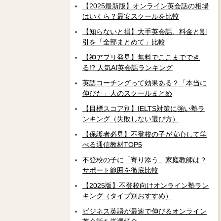
【2025最新版】オンライン英会話の相場
はいくら？最安スクールを比較
【知らないと損】大手英会話、料金と割
引を「全部まとめて」比較
【神アプリ発見】無料でここまででき
る!? 人気AI英会話ランキング
英語コーチングって効果ある？「本当に
伸びた」人のスクールまとめ
【目標スコア別】IELTS対策に強い塾ラ
ンキング（失敗しない選び方）
【保護者必見】不登校の子が安心して学
べる通信教材TOP5
不登校の子に「寄り添う」家庭教師は？
サポート範囲を徹底比較
【2025版】不登校向けオンライン塾ラン
キング（タイプ別おすすめ）
ビジネス英語が最速で伸びるオンライン