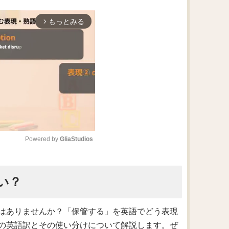
もっとみる
arrow_forward_ios
Powered by 
GliaStudios
M
い？
u
t
e
はありませんか？「保管する」を英語でどう表現
の英語訳とその使い分けについて解説します。ぜ