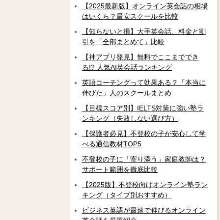
【2025最新版】オンライン英会話の相場
はいくら？最安スクールを比較
【知らないと損】大手英会話、料金と割
引を「全部まとめて」比較
【神アプリ発見】無料でここまででき
る!? 人気AI英会話ランキング
英語コーチングって効果ある？「本当に
伸びた」人のスクールまとめ
【目標スコア別】IELTS対策に強い塾ラ
ンキング（失敗しない選び方）
【保護者必見】不登校の子が安心して学
べる通信教材TOP5
不登校の子に「寄り添う」家庭教師は？
サポート範囲を徹底比較
【2025版】不登校向けオンライン塾ラン
キング（タイプ別おすすめ）
ビジネス英語が最速で伸びるオンライン