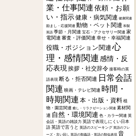
業・仕事関連
依頼・お願
い・指示
健康・病気関連
健康関連
動物・ペット関連
励まし・応援関連
和製
季節・月関連
家
宝石・アクセサリー関連
英語
電関連
審査・評価関連
幸せ・幸福関連
心
役職・ポジション関連
理・感情関連
感情・反
応表現
挨拶・社交辞令
接客時の英
日常会話
断る・拒否関連
語表現
関連
時間・
映画・テレビ関連
時期関連
本・出版・資料
植
素材関
物・園芸関連
癒し・リラクゼーション関連
自然・環境関連
連
色・カラー関連
英
会話・英語の雑談力
英語で表現しにくい日本
英語で言うと
語
英語のスピーキング
英語のフレ
音
ーズ・言い回し
英語の類義語・英語の類似表現