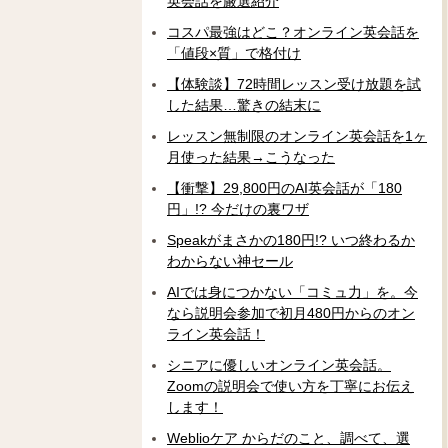
英会話を厳選紹介
コスパ最強はどこ？オンライン英会話を
「値段×質」で格付け
【体験談】72時間レッスン受け放題を試
した結果…驚きの結末に
レッスン無制限のオンライン英会話を1ヶ
月使った結果→こうなった
【衝撃】29,800円のAI英会話が「180
円」!? 今だけの裏ワザ
Speakがまさかの180円!? いつ終わるか
わからない神セール
AIでは身につかない「コミュ力」を。今
なら説明会参加で初月480円からのオン
ライン英会話！
シニアに優しいオンライン英会話。
Zoomの説明会で使い方を丁寧にお伝え
します！
Weblioケア からだのこと、調べて、選