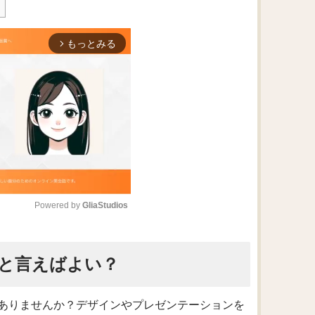
もっとみる
arrow_forward_ios
Powered by 
GliaStudios
M
と言えばよい？
u
t
e
ありませんか？デザインやプレゼンテーションを