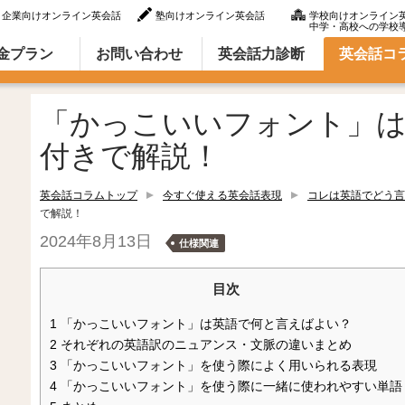
企業向けオンライン英会話
塾向けオンライン英会話
学校向けオンライン
中学・高校への学校
ラム（英語での言い方・英語表現）
金プラン
お問い合わせ
英会話力診断
英会話コ
「かっこいいフォント」は
付きで解説！
英会話コラムトップ
今すぐ使える英会話表現
コレは英語でどう言
で解説！
2024年8月13日
仕様関連
目次
1
「かっこいいフォント」は英語で何と言えばよい？
2
それぞれの英語訳のニュアンス・文脈の違いまとめ
3
「かっこいいフォント」を使う際によく用いられる表現
4
「かっこいいフォント」を使う際に一緒に使われやすい単語