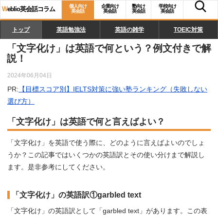
個人向け
企業向け
塾向け
学校向け
W
eblio英会話コラム
英会話
英会話
英会話
英会話
トップ
英語勉強法
英語の雑学
TOEIC対策
「文字化け」は英語で何という？例文付きで解
説！
2024年06月04日
PR:
【目標スコア別】IELTS対策に強い塾ランキング（失敗しない
選び方）
「文字化け」は英語で何と言えばよい？
「文字化け」を英語で使う際に、どのように言えばよいのでしょ
うか？この記事ではいくつかの英語訳とその使い分けまで解説し
ます。是非参考にしてください。
「文字化け」の英語訳①garbled text
「文字化け」の英語訳として「garbled text」があります。この表