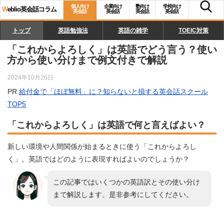
個人向け
企業向け
塾向け
学校向け
W
eblio英会話コラム
英会話
英会話
英会話
英会話
トップ
英語勉強法
英語の雑学
TOEIC対策
「これからよろしく」は英語でどう言う？使い
方から使い分けまで例文付きで解説
2024年10月26日
PR:
給付金で「ほぼ無料」に？知らないと損する英会話スクール
TOP5
「これからよろしく」は英語で何と言えばよい？
新しい環境や人間関係が始まるときに使う「これからよろし
く」。英語ではどのように表現すればよいのでしょうか？
この記事ではいくつかの英語訳とその使い分け
まで解説します。是非参考にしてください。