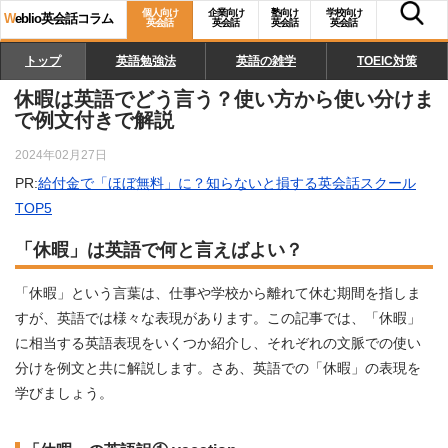
個人向け
企業向け
塾向け
学校向け
W
eblio英会話コラム
英会話
英会話
英会話
英会話
トップ
英語勉強法
英語の雑学
TOEIC対策
休暇は英語でどう言う？使い方から使い分けま
で例文付きで解説
2024年02月27日
PR:
給付金で「ほぼ無料」に？知らないと損する英会話スクール
TOP5
「休暇」は英語で何と言えばよい？
「休暇」という言葉は、仕事や学校から離れて休む期間を指しま
すが、英語では様々な表現があります。この記事では、「休暇」
に相当する英語表現をいくつか紹介し、それぞれの文脈での使い
分けを例文と共に解説します。さあ、英語での「休暇」の表現を
学びましょう。