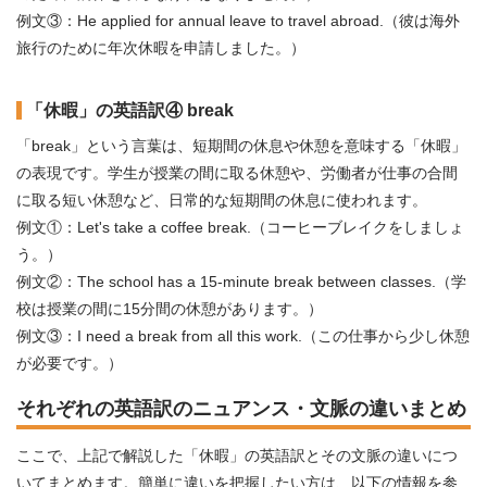
例文③：He applied for annual leave to travel abroad.（彼は海外
旅行のために年次休暇を申請しました。）
「休暇」の英語訳④ break
「break」という言葉は、短期間の休息や休憩を意味する「休暇」
の表現です。学生が授業の間に取る休憩や、労働者が仕事の合間
に取る短い休憩など、日常的な短期間の休息に使われます。
例文①：Let's take a coffee break.（コーヒーブレイクをしましょ
う。）
例文②：The school has a 15-minute break between classes.（学
校は授業の間に15分間の休憩があります。）
例文③：I need a break from all this work.（この仕事から少し休憩
が必要です。）
それぞれの英語訳のニュアンス・文脈の違いまとめ
ここで、上記で解説した「休暇」の英語訳とその文脈の違いにつ
いてまとめます。簡単に違いを把握したい方は、以下の情報を参