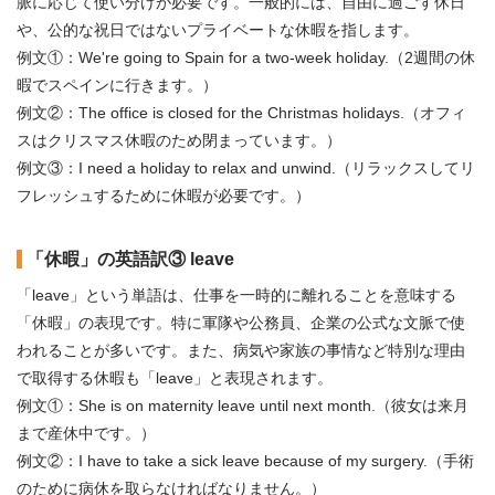
脈に応じて使い分けが必要です。一般的には、自由に過ごす休日
や、公的な祝日ではないプライベートな休暇を指します。
例文①：We're going to Spain for a two-week holiday.（2週間の休
暇でスペインに行きます。）
例文②：The office is closed for the Christmas holidays.（オフィ
スはクリスマス休暇のため閉まっています。）
例文③：I need a holiday to relax and unwind.（リラックスしてリ
フレッシュするために休暇が必要です。）
「休暇」の英語訳③ leave
「leave」という単語は、仕事を一時的に離れることを意味する
「休暇」の表現です。特に軍隊や公務員、企業の公式な文脈で使
われることが多いです。また、病気や家族の事情など特別な理由
で取得する休暇も「leave」と表現されます。
例文①：She is on maternity leave until next month.（彼女は来月
まで産休中です。）
例文②：I have to take a sick leave because of my surgery.（手術
のために病休を取らなければなりません。）