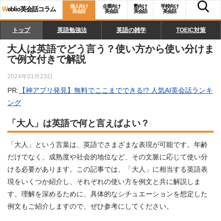
個人向け
企業向け
塾向け
学校向け
W
eblio英会話コラム
英会話
英会話
英会話
英会話
トップ
英語勉強法
英語の雑学
TOEIC対策
大人は英語でどう言う？使い方から使い分けま
で例文付きで解説
2024年01月23日
PR:
【神アプリ発見】無料でここまでできる!? 人気AI英会話ランキ
ング
「大人」は英語で何と言えばよい？
「大人」という言葉は、英語でさまざまな表現が可能です。年齢
だけでなく、成熟度や社会的地位など、その文脈に応じて使い分
ける必要があります。この記事では、「大人」に相当する英語表
現をいくつか紹介し、それぞれの使い方を例文と共に解説しま
す。理解を深めるために、具体的なシチュエーションを想定した
例文もご紹介しますので、ぜひ参考にしてください。