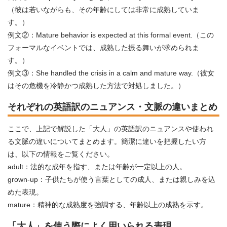
（彼は若いながらも、その年齢にしては非常に成熟していま
す。）
例文②：Mature behavior is expected at this formal event.（この
フォーマルなイベントでは、成熟した振る舞いが求められま
す。）
例文③：She handled the crisis in a calm and mature way.（彼女
はその危機を冷静かつ成熟した方法で対処しました。）
それぞれの英語訳のニュアンス・文脈の違いまとめ
ここで、上記で解説した「大人」の英語訳のニュアンスや使われ
る文脈の違いについてまとめます。簡潔に違いを把握したい方
は、以下の情報をご覧ください。
adult：法的な成年を指す、または年齢が一定以上の人。
grown-up：子供たちが使う言葉としての成人、または親しみを込
めた表現。
mature：精神的な成熟度を強調する、年齢以上の成熟を示す。
「大人」を使う際によく用いられる表現