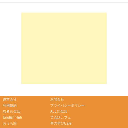
-->
-->
運営会社
お問合せ
利用規約
プライバシーポリシー
忍者英会話
ALL英会話
English Hub
英会話カフェ
おうち部
星の学びCafe