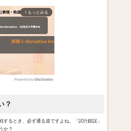
もっとみる
arrow_forward_ios
Powered by 
GliaStudios
M
い？
u
t
e
戦するとき、必ず通る道ですよね。「試行錯誤」
うか？