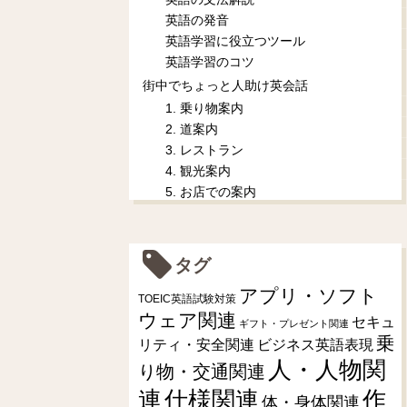
英語の発音
英語学習に役立つツール
英語学習のコツ
街中でちょっと人助け英会話
1. 乗り物案内
2. 道案内
3. レストラン
4. 観光案内
5. お店での案内
タグ
アプリ・ソフト
TOEIC英語試験対策
ウェア関連
セキュ
ギフト・プレゼント関連
乗
リティ・安全関連
ビジネス英語表現
人・人物関
り物・交通関連
連
仕様関連
作
体・身体関連