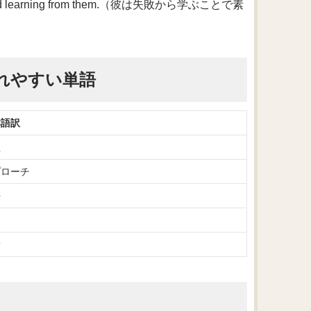
es and learning from them.（彼は失敗から学ぶことで素
れやすい単語
本語訳
程
プローチ
法
略
新