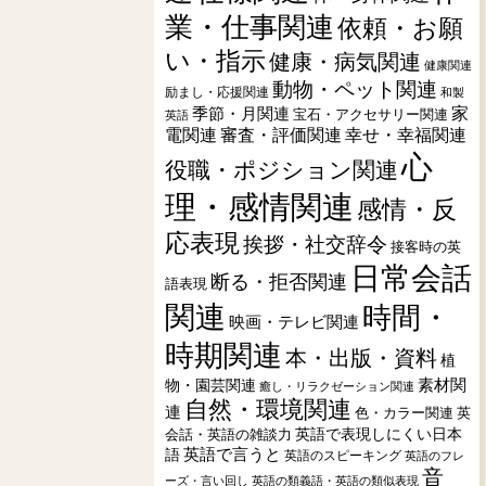
業・仕事関連
依頼・お願
い・指示
健康・病気関連
健康関連
動物・ペット関連
励まし・応援関連
和製
季節・月関連
家
宝石・アクセサリー関連
英語
電関連
審査・評価関連
幸せ・幸福関連
心
役職・ポジション関連
理・感情関連
感情・反
応表現
挨拶・社交辞令
接客時の英
日常会話
断る・拒否関連
語表現
関連
時間・
映画・テレビ関連
時期関連
本・出版・資料
植
素材関
物・園芸関連
癒し・リラクゼーション関連
自然・環境関連
連
色・カラー関連
英
会話・英語の雑談力
英語で表現しにくい日本
英語で言うと
語
英語のスピーキング
英語のフレ
音
ーズ・言い回し
英語の類義語・英語の類似表現