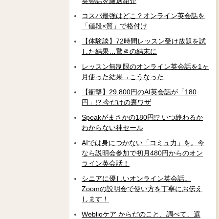
英会話を厳選紹介
コスパ最強はどこ？オンライン英会話を
「値段×質」で格付け
【体験談】72時間レッスン受け放題を試
した結果…驚きの結末に
レッスン無制限のオンライン英会話を1ヶ
月使った結果→こうなった
【衝撃】29,800円のAI英会話が「180
円」!? 今だけの裏ワザ
Speakがまさかの180円!? いつ終わるか
わからない神セール
AIでは身につかない「コミュ力」を。今
なら説明会参加で初月480円からのオン
ライン英会話！
シニアに優しいオンライン英会話。
Zoomの説明会で使い方を丁寧にお伝え
します！
Weblioケア からだのこと、調べて、選