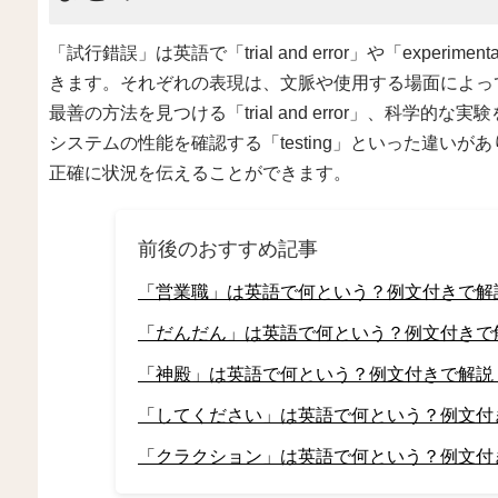
「試行錯誤」は英語で「trial and error」や「experim
きます。それぞれの表現は、文脈や使用する場面によっ
最善の方法を見つける「trial and error」、科学的な実験
システムの性能を確認する「testing」といった違い
正確に状況を伝えることができます。
前後のおすすめ記事
「営業職」は英語で何という？例文付きで解
「だんだん」は英語で何という？例文付きで
「神殿」は英語で何という？例文付きで解説
「してください」は英語で何という？例文付
「クラクション」は英語で何という？例文付