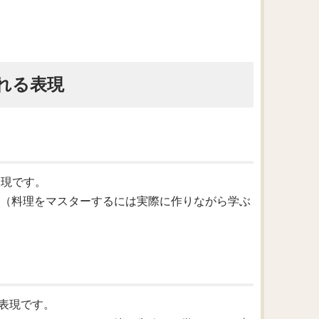
れる表現
の表現です。
ing by doing.（料理をマスターするには実際に作りながら学ぶ
味の表現です。