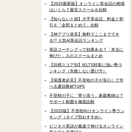
【2025最新版】オンライン英会話の相場
はいくら？最安スクールを比較
【知らないと損】大手英会話、料金と割
引を「全部まとめて」比較
【神アプリ発見】無料でここまででき
る!? 人気AI英会話ランキング
英語コーチングって効果ある？「本当に
伸びた」人のスクールまとめ
【目標スコア別】IELTS対策に強い塾ラ
ンキング（失敗しない選び方）
【保護者必見】不登校の子が安心して学
べる通信教材TOP5
不登校の子に「寄り添う」家庭教師は？
サポート範囲を徹底比較
【2025版】不登校向けオンライン塾ラン
キング（タイプ別おすすめ）
ビジネス英語が最速で伸びるオンライン