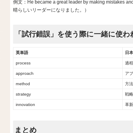
例文：He became a great leader by making mistak
晴らしいリーダーになりました。）
「試行錯誤」を使う際に一緒に使わ
英単語
日
process
過
approach
ア
method
方
strategy
戦
innovation
革
まとめ