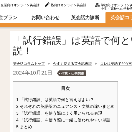
企業向けオンライン英会話
塾向けオンライン英会話
学校向けオンライン
中学・高校への学校
ラム（英語での言い方・英語表現）
金プラン
お問い合わせ
英会話力診断
英会話コ
「試行錯誤」は英語で何と
説！
英会話コラムトップ
今すぐ使える英会話表現
コレは英語でどう言
2024年10月21日
作業・仕事関連
目次
1
「試行錯誤」は英語で何と言えばよい？
2
それぞれの英語訳のニュアンス・文脈の違いまとめ
3
「試行錯誤」を使う際によく用いられる表現
4
「試行錯誤」を使う際に一緒に使われやすい単語
5
まとめ