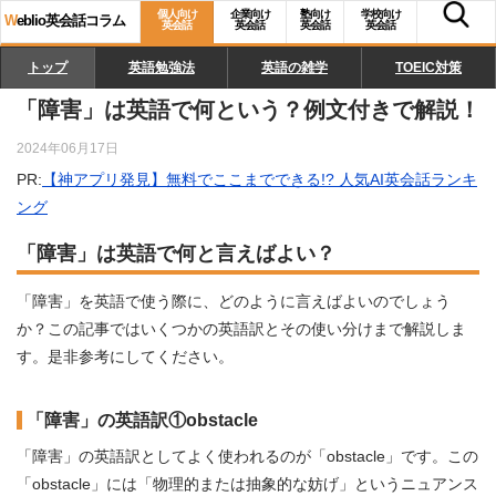
個人向け
企業向け
塾向け
学校向け
W
eblio英会話コラム
英会話
英会話
英会話
英会話
トップ
英語勉強法
英語の雑学
TOEIC対策
「障害」は英語で何という？例文付きで解説！
2024年06月17日
PR:
【神アプリ発見】無料でここまでできる!? 人気AI英会話ランキ
ング
「障害」は英語で何と言えばよい？
「障害」を英語で使う際に、どのように言えばよいのでしょう
か？この記事ではいくつかの英語訳とその使い分けまで解説しま
す。是非参考にしてください。
「障害」の英語訳①obstacle
「障害」の英語訳としてよく使われるのが「obstacle」です。この
「obstacle」には「物理的または抽象的な妨げ」というニュアンス