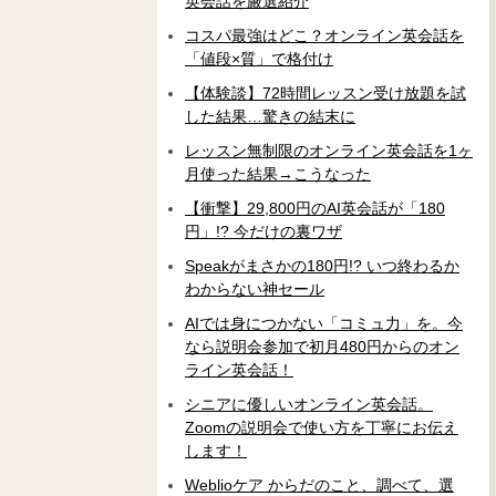
英会話を厳選紹介
コスパ最強はどこ？オンライン英会話を
「値段×質」で格付け
【体験談】72時間レッスン受け放題を試
した結果…驚きの結末に
レッスン無制限のオンライン英会話を1ヶ
月使った結果→こうなった
【衝撃】29,800円のAI英会話が「180
円」!? 今だけの裏ワザ
Speakがまさかの180円!? いつ終わるか
わからない神セール
AIでは身につかない「コミュ力」を。今
なら説明会参加で初月480円からのオン
ライン英会話！
シニアに優しいオンライン英会話。
Zoomの説明会で使い方を丁寧にお伝え
します！
Weblioケア からだのこと、調べて、選