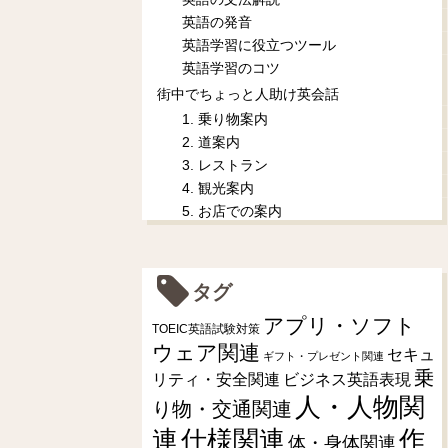
英語の発音
英語学習に役立つツール
英語学習のコツ
街中でちょっと人助け英会話
1. 乗り物案内
2. 道案内
3. レストラン
4. 観光案内
5. お店での案内
タグ
アプリ・ソフト
TOEIC英語試験対策
ウェア関連
セキュ
ギフト・プレゼント関連
乗
リティ・安全関連
ビジネス英語表現
人・人物関
り物・交通関連
連
仕様関連
作
体・身体関連