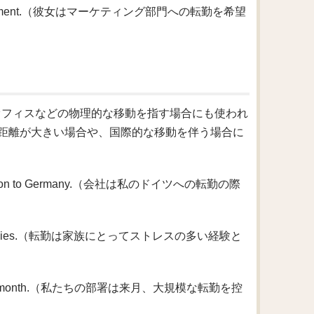
eting department.（彼女はマーケティング部門への転勤を希望
居やオフィスなどの物理的な移動を指す場合にも使われ
距離が大きい場合や、国際的な移動を伴う場合に
 relocation to Germany.（会社は私のドイツへの転勤の際
nce for families.（転勤は家族にとってストレスの多い経験と
cation next month.（私たちの部署は来月、大規模な転勤を控