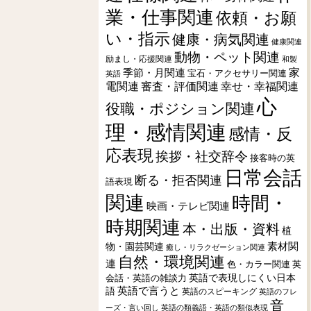
業・仕事関連
依頼・お願
い・指示
健康・病気関連
健康関連
動物・ペット関連
励まし・応援関連
和製
季節・月関連
家
宝石・アクセサリー関連
英語
電関連
審査・評価関連
幸せ・幸福関連
心
役職・ポジション関連
理・感情関連
感情・反
応表現
挨拶・社交辞令
接客時の英
日常会話
断る・拒否関連
語表現
関連
時間・
映画・テレビ関連
時期関連
本・出版・資料
植
素材関
物・園芸関連
癒し・リラクゼーション関連
自然・環境関連
連
色・カラー関連
英
会話・英語の雑談力
英語で表現しにくい日本
英語で言うと
語
英語のスピーキング
英語のフレ
音
ーズ・言い回し
英語の類義語・英語の類似表現