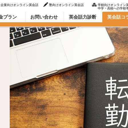
企業向けオンライン英会話
塾向けオンライン英会話
学校向けオンライン
中学・高校への学校
ラム（英語での言い方・英語表現）
金プラン
お問い合わせ
英会話力診断
英会話コ