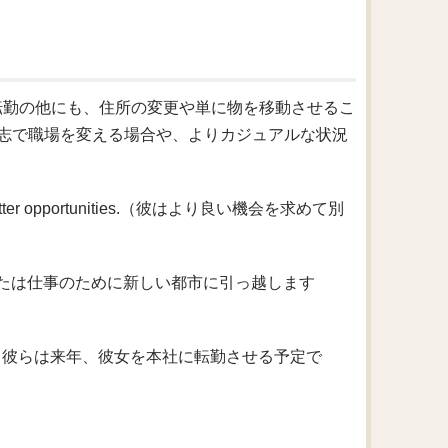
転勤の他にも、住所の変更や単に物を移動させるこ
志で職場を変える場合や、よりカジュアルな状況
 for better opportunities.（彼はより良い機会を求めて別
our job?（あなたは仕事のために新しい都市に引っ越します
e next year.（彼らは来年、彼女を本社に転勤させる予定で