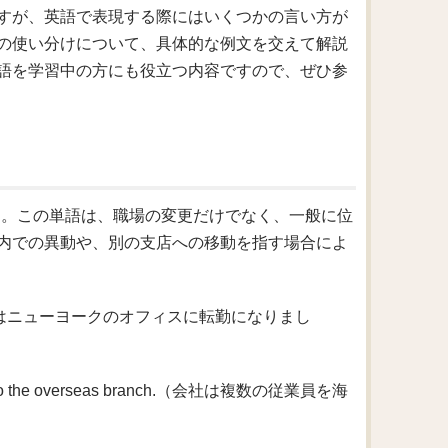
e
すが、英語で表現する際にはいくつかの言い方が
の使い分けについて、具体的な例文を交えて解説
語を学習中の方にも役立つ内容ですので、ぜひ参
」です。この単語は、職場の変更だけでなく、一般に位
内での異動や、別の支店への移動を指す場合によ
rk office.（私はニューヨークのオフィスに転勤になりまし
yees to the overseas branch.（会社は複数の従業員を海