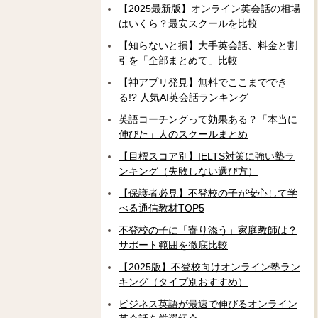
【2025最新版】オンライン英会話の相場
はいくら？最安スクールを比較
【知らないと損】大手英会話、料金と割
引を「全部まとめて」比較
【神アプリ発見】無料でここまででき
る!? 人気AI英会話ランキング
英語コーチングって効果ある？「本当に
伸びた」人のスクールまとめ
【目標スコア別】IELTS対策に強い塾ラ
ンキング（失敗しない選び方）
【保護者必見】不登校の子が安心して学
べる通信教材TOP5
不登校の子に「寄り添う」家庭教師は？
サポート範囲を徹底比較
【2025版】不登校向けオンライン塾ラン
キング（タイプ別おすすめ）
ビジネス英語が最速で伸びるオンライン