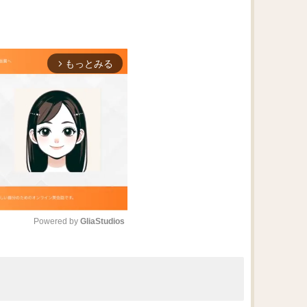
もっとみる
arrow_forward_ios
Powered by 
GliaStudios
M
u
t