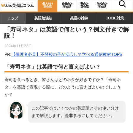
個人向け
企業向け
塾向け
学校向け
W
eblio英会話コラム
英会話
英会話
英会話
英会話
トップ
英語勉強法
英語の雑学
TOEIC対策
「寿司ネタ」は英語で何という？例文付きで解
説！
2024年11月22日
PR:
【保護者必見】不登校の子が安心して学べる通信教材TOP5
「寿司ネタ」は英語で何と言えばよい？
寿司を食べるとき、皆さんはどのネタが好きですか？「寿司ネ
タ」を英語で表現する際に、どのように言えばよいのでしょう
か？
この記事ではいくつかの英語訳とその使い分け
まで解説します。是非参考にしてください。