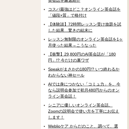
英会話を厳選紹介
コスパ最強はどこ？オンライン英会話を
「値段×質」で格付け
【体験談】72時間レッスン受け放題を試
した結果…驚きの結末に
レッスン無制限のオンライン英会話を1ヶ
月使った結果→こうなった
【衝撃】29,800円のAI英会話が「180
円」!? 今だけの裏ワザ
Speakがまさかの180円!? いつ終わるか
わからない神セール
AIでは身につかない「コミュ力」を。今
なら説明会参加で初月480円からのオン
ライン英会話！
シニアに優しいオンライン英会話。
Zoomの説明会で使い方を丁寧にお伝え
します！
Weblioケア からだのこと、調べて、選