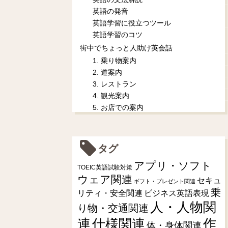
英語の発音
英語学習に役立つツール
英語学習のコツ
街中でちょっと人助け英会話
1. 乗り物案内
2. 道案内
3. レストラン
4. 観光案内
5. お店での案内
タグ
アプリ・ソフト
TOEIC英語試験対策
ウェア関連
セキュ
ギフト・プレゼント関連
乗
リティ・安全関連
ビジネス英語表現
人・人物関
り物・交通関連
連
仕様関連
作
体・身体関連