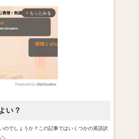
もっとみる
arrow_forward_ios
Powered by 
GliaStudios
M
よい？
u
t
e
いのでしょうか？この記事ではいくつかの英語訳
い。