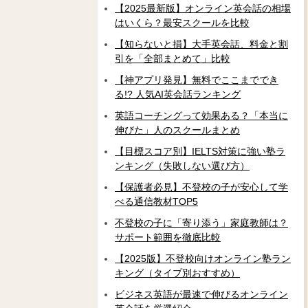
【2025最新版】オンライン英会話の相場
はいくら？最安スクールを比較
【知らないと損】大手英会話、料金と割
引を「全部まとめて」比較
【神アプリ発見】無料でここまででき
る!? 人気AI英会話ランキング
英語コーチングって効果ある？「本当に
伸びた」人のスクールまとめ
【目標スコア別】IELTS対策に強い塾ラ
ンキング（失敗しない選び方）
【保護者必見】不登校の子が安心して学
べる通信教材TOP5
不登校の子に「寄り添う」家庭教師は？
サポート範囲を徹底比較
【2025版】不登校向けオンライン塾ラン
キング（タイプ別おすすめ）
ビジネス英語が最速で伸びるオンライン