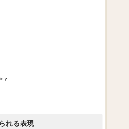
.
ety.
られる表現