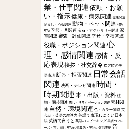
業・仕事関連
依頼・お願
い・指示
健康・病気関連
健康関連
動物・ペット関連
励まし・応援関連
和製
季節・月関連
家
宝石・アクセサリー関連
英語
電関連
審査・評価関連
幸せ・幸福関連
心
役職・ポジション関連
理・感情関連
感情・反
応表現
挨拶・社交辞令
接客時の英
日常会話
断る・拒否関連
語表現
関連
時間・
映画・テレビ関連
時期関連
本・出版・資料
植
素材関
物・園芸関連
癒し・リラクゼーション関連
自然・環境関連
連
色・カラー関連
英
会話・英語の雑談力
英語で表現しにくい日本
英語で言うと
語
英語のスピーキング
英語のフレ
音
ーズ・言い回し
英語の類義語・英語の類似表現