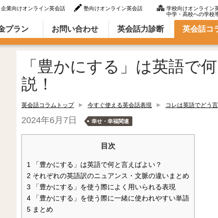
企業向けオンライン英会話
塾向けオンライン英会話
学校向けオンライン
中学・高校への学校
ラム（英語での言い方・英語表現）
金プラン
お問い合わせ
英会話力診断
英会話コ
「豊かにする」は英語で何
説！
英会話コラムトップ
今すぐ使える英会話表現
コレは英語でどう言
2024年6月7日
幸せ・幸福関連
目次
1
「豊かにする」は英語で何と言えばよい？
2
それぞれの英語訳のニュアンス・文脈の違いまとめ
3
「豊かにする」を使う際によく用いられる表現
4
「豊かにする」を使う際に一緒に使われやすい単語
5
まとめ