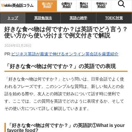
個人向け
企業向け
塾向け
学校向け
W
eblio英会話コラム
英会話
英会話
英会話
英会話
トップ
英語勉強法
英語の雑学
TOEIC対策
好きな食べ物は何ですか？は英語でどう言う？
使い方から使い分けまで例文付きで解説
2024年01月26日
PR:
ビジネス英語が最速で伸びるオンライン英会話を厳選紹介
「好きな食べ物は何ですか？」の英語での表現
「好きな食べ物は何ですか？」という問いは、日常会話でよく使
われるフレーズです。このシンプルな質問は、新しい知人との会
話を始める際や、友人との雑談で好みについて話す時に便利で
す。ここでは、この質問を英語でどのように表現するか、そして
その使い方について詳しく解説していきます。
「好きな食べ物は何ですか？」の英語訳①What is your
favorite food?