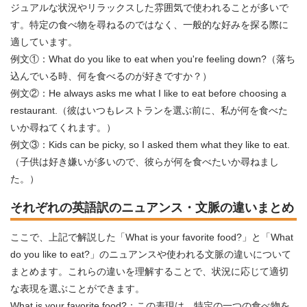
ジュアルな状況やリラックスした雰囲気で使われることが多いで
す。特定の食べ物を尋ねるのではなく、一般的な好みを探る際に
適しています。
例文①：What do you like to eat when you're feeling down?（落ち
込んでいる時、何を食べるのが好きですか？）
例文②：He always asks me what I like to eat before choosing a
restaurant.（彼はいつもレストランを選ぶ前に、私が何を食べた
いか尋ねてくれます。）
例文③：Kids can be picky, so I asked them what they like to eat.
（子供は好き嫌いが多いので、彼らが何を食べたいか尋ねまし
た。）
それぞれの英語訳のニュアンス・文脈の違いまとめ
ここで、上記で解説した「What is your favorite food?」と「What
do you like to eat?」のニュアンスや使われる文脈の違いについて
まとめます。これらの違いを理解することで、状況に応じて適切
な表現を選ぶことができます。
What is your favorite food?：この表現は、特定の一つの食べ物を