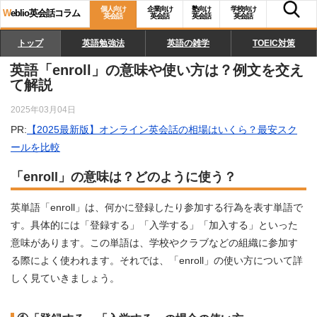
個人向け
企業向け
塾向け
学校向け
W
eblio英会話コラム
英会話
英会話
英会話
英会話
トップ
英語勉強法
英語の雑学
TOEIC対策
英語「enroll」の意味や使い方は？例文を交え
て解説
2025年03月04日
PR:
【2025最新版】オンライン英会話の相場はいくら？最安スク
ールを比較
「enroll」の意味は？どのように使う？
英単語「enroll」は、何かに登録したり参加する行為を表す単語で
す。具体的には「登録する」「入学する」「加入する」といった
意味があります。この単語は、学校やクラブなどの組織に参加す
る際によく使われます。それでは、「enroll」の使い方について詳
しく見ていきましょう。