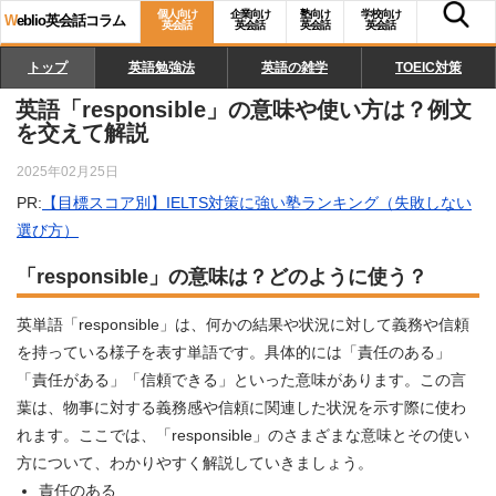
個人向け
企業向け
塾向け
学校向け
W
eblio英会話コラム
英会話
英会話
英会話
英会話
トップ
英語勉強法
英語の雑学
TOEIC対策
英語「responsible」の意味や使い方は？例文
を交えて解説
2025年02月25日
PR:
【目標スコア別】IELTS対策に強い塾ランキング（失敗しない
選び方）
「responsible」の意味は？どのように使う？
英単語「responsible」は、何かの結果や状況に対して義務や信頼
を持っている様子を表す単語です。具体的には「責任のある」
「責任がある」「信頼できる」といった意味があります。この言
葉は、物事に対する義務感や信頼に関連した状況を示す際に使わ
れます。ここでは、「responsible」のさまざまな意味とその使い
方について、わかりやすく解説していきましょう。
責任のある