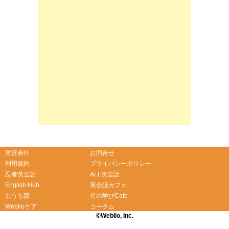
運営会社
お問合せ
利用規約
プライバシーポリシー
忍者英会話
ALL英会話
English Hub
英会話カフェ
おうち部
星の学びCafe
Weblioケア
コーチム
©Weblio, Inc.