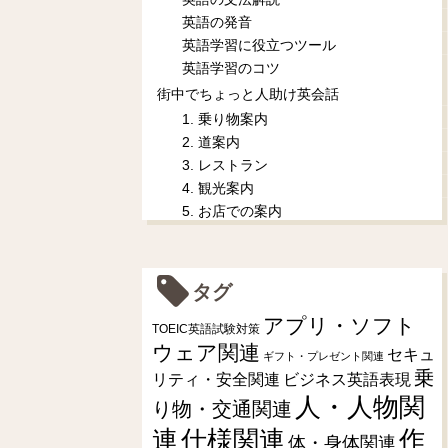
英語の発音
英語学習に役立つツール
英語学習のコツ
街中でちょっと人助け英会話
1. 乗り物案内
2. 道案内
3. レストラン
4. 観光案内
5. お店での案内
タグ
アプリ・ソフト
TOEIC英語試験対策
ウェア関連
セキュ
ギフト・プレゼント関連
乗
リティ・安全関連
ビジネス英語表現
人・人物関
り物・交通関連
連
仕様関連
作
体・身体関連