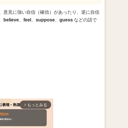
。意見に強い自信（確信）があったり、逆に自信
、
believe
、
feel
、
suppose
、
guess
などの語で
もっとみる
arrow_forward_ios