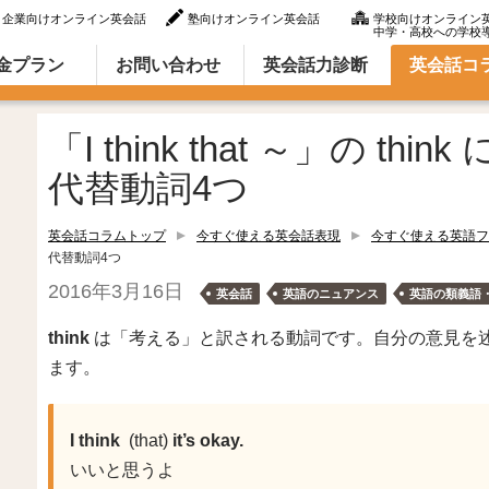
企業向けオンライン英会話
塾向けオンライン英会話
学校向けオンライン
中学・高校への学校
ラム（英語での言い方・英語表現）
金プラン
お問い合わせ
英会話力診断
英会話コ
「I think that ～」の 
代替動詞4つ
英会話コラムトップ
今すぐ使える英会話表現
今すぐ使える英語フ
代替動詞4つ
2016年3月16日
英会話
英語のニュアンス
英語の類義語
think
は「考える」と訳される動詞です。自分の意見を述べる場
ます。
I think
(that)
it’s okay.
いいと思うよ