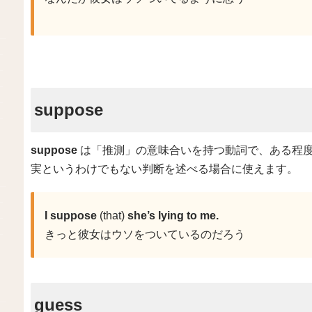
suppose
suppose
は「推測」の意味合いを持つ動詞で、ある程
実というわけでもない判断を述べる場合に使えます。
I suppose
(that)
she’s lying to me.
きっと彼女はウソをついているのだろう
guess