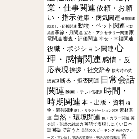
業・仕事関連
依頼・お願
い・指示
健康・病気関連
健康関連
動物・ペット関連
励まし・応援関連
和製
季節・月関連
家
宝石・アクセサリー関連
英語
電関連
審査・評価関連
幸せ・幸福関連
心
役職・ポジション関連
理・感情関連
感情・反
応表現
挨拶・社交辞令
接客時の英
日常会話
断る・拒否関連
語表現
関連
時間・
映画・テレビ関連
時期関連
本・出版・資料
植
素材関
物・園芸関連
癒し・リラクゼーション関連
自然・環境関連
連
色・カラー関連
英
会話・英語の雑談力
英語で表現しにくい日本
英語で言うと
語
英語のスピーキング
英語のフレ
音
ーズ・言い回し
英語の類義語・英語の類似表現