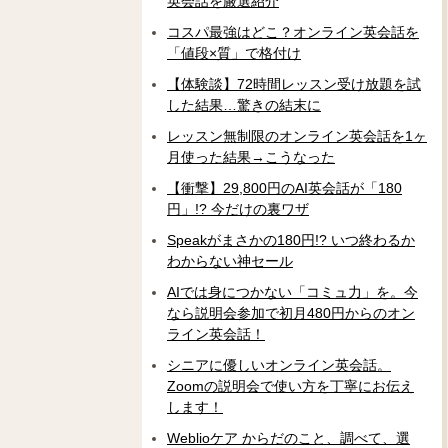
英会話を厳選紹介
コスパ最強はどこ？オンライン英会話を
「値段×質」で格付け
【体験談】72時間レッスン受け放題を試
した結果…驚きの結末に
レッスン無制限のオンライン英会話を1ヶ
月使った結果→こうなった
【衝撃】29,800円のAI英会話が「180
円」!? 今だけの裏ワザ
Speakがまさかの180円!? いつ終わるか
わからない神セール
AIでは身につかない「コミュ力」を。今
なら説明会参加で初月480円からのオン
ライン英会話！
シニアに優しいオンライン英会話。
Zoomの説明会で使い方を丁寧にお伝え
します！
Weblioケア からだのこと、調べて、選