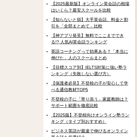
【2025最新版】オンライン英会話の相場
はいくら？最安スクールを比較
【知らないと損】大手英会話、料金と割
引を「全部まとめて」比較
【神アプリ発見】無料でここまででき
る!? 人気AI英会話ランキング
英語コーチングって効果ある？「本当に
伸びた」人のスクールまとめ
【目標スコア別】IELTS対策に強い塾ラ
ンキング（失敗しない選び方）
【保護者必見】不登校の子が安心して学
べる通信教材TOP5
不登校の子に「寄り添う」家庭教師は？
サポート範囲を徹底比較
【2025版】不登校向けオンライン塾ラン
キング（タイプ別おすすめ）
ビジネス英語が最速で伸びるオンライン