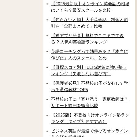
【2025最新版】オンライン英会話の相場
はいくら？最安スクールを比較
【知らないと損】大手英会話、料金と割
引を「全部まとめて」比較
【神アプリ発見】無料でここまででき
る!? 人気AI英会話ランキング
英語コーチングって効果ある？「本当に
伸びた」人のスクールまとめ
【目標スコア別】IELTS対策に強い塾ラ
ンキング（失敗しない選び方）
【保護者必見】不登校の子が安心して学
べる通信教材TOP5
不登校の子に「寄り添う」家庭教師は？
サポート範囲を徹底比較
【2025版】不登校向けオンライン塾ラン
キング（タイプ別おすすめ）
ビジネス英語が最速で伸びるオンライン