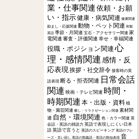
業・仕事関連
依頼・お願
い・指示
健康・病気関連
健康関連
動物・ペット関連
励まし・応援関連
和製
季節・月関連
家
宝石・アクセサリー関連
英語
電関連
審査・評価関連
幸せ・幸福関連
心
役職・ポジション関連
理・感情関連
感情・反
応表現
挨拶・社交辞令
接客時の英
日常会話
断る・拒否関連
語表現
関連
時間・
映画・テレビ関連
時期関連
本・出版・資料
植
素材関
物・園芸関連
癒し・リラクゼーション関連
自然・環境関連
連
色・カラー関連
英
会話・英語の雑談力
英語で表現しにくい日本
英語で言うと
語
英語のスピーキング
英語のフレ
音
ーズ・言い回し
英語の類義語・英語の類似表現