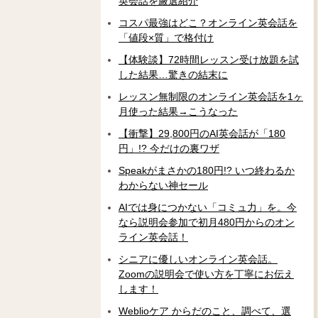
英会話を厳選紹介
コスパ最強はどこ？オンライン英会話を
「値段×質」で格付け
【体験談】72時間レッスン受け放題を試
した結果…驚きの結末に
レッスン無制限のオンライン英会話を1ヶ
月使った結果→こうなった
【衝撃】29,800円のAI英会話が「180
円」!? 今だけの裏ワザ
Speakがまさかの180円!? いつ終わるか
わからない神セール
AIでは身につかない「コミュ力」を。今
なら説明会参加で初月480円からのオン
ライン英会話！
シニアに優しいオンライン英会話。
Zoomの説明会で使い方を丁寧にお伝え
します！
Weblioケア からだのこと、調べて、選