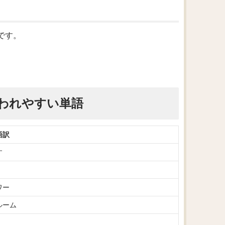
味です。
われやすい単語
語訳
す
ワー
ルーム