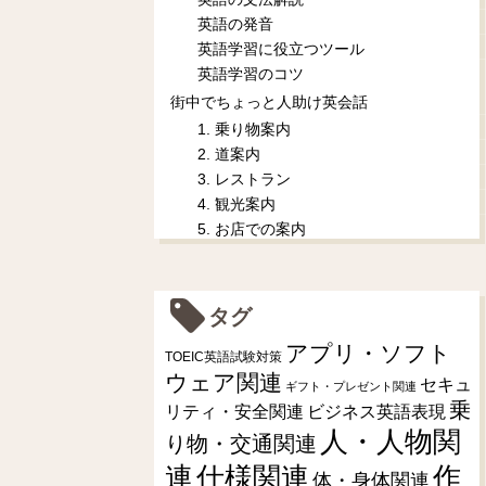
英語の発音
英語学習に役立つツール
英語学習のコツ
街中でちょっと人助け英会話
1. 乗り物案内
2. 道案内
3. レストラン
4. 観光案内
5. お店での案内
タグ
アプリ・ソフト
TOEIC英語試験対策
ウェア関連
セキュ
ギフト・プレゼント関連
乗
リティ・安全関連
ビジネス英語表現
人・人物関
り物・交通関連
連
仕様関連
作
体・身体関連