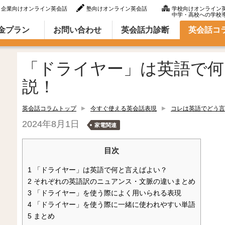
企業向けオンライン英会話
塾向けオンライン英会話
学校向けオンライン
中学・高校への学校
ラム（英語での言い方・英語表現）
金プラン
お問い合わせ
英会話力診断
英会話コ
「ドライヤー」は英語で何
説！
英会話コラムトップ
今すぐ使える英会話表現
コレは英語でどう言
2024年8月1日
家電関連
目次
1
「ドライヤー」は英語で何と言えばよい？
2
それぞれの英語訳のニュアンス・文脈の違いまとめ
3
「ドライヤー」を使う際によく用いられる表現
4
「ドライヤー」を使う際に一緒に使われやすい単語
5
まとめ