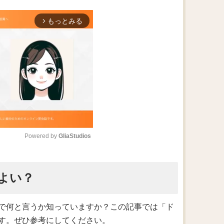
もっとみる
arrow_forward_ios
Powered by 
GliaStudios
M
よい？
u
t
e
で何と言うか知っていますか？この記事では「ド
す。ぜひ参考にしてください。