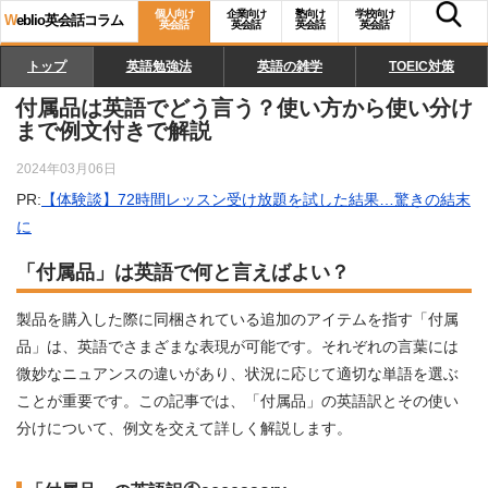
個人向け
企業向け
塾向け
学校向け
W
eblio英会話コラム
英会話
英会話
英会話
英会話
トップ
英語勉強法
英語の雑学
TOEIC対策
付属品は英語でどう言う？使い方から使い分け
まで例文付きで解説
2024年03月06日
PR:
【体験談】72時間レッスン受け放題を試した結果…驚きの結末
に
「付属品」は英語で何と言えばよい？
製品を購入した際に同梱されている追加のアイテムを指す「付属
品」は、英語でさまざまな表現が可能です。それぞれの言葉には
微妙なニュアンスの違いがあり、状況に応じて適切な単語を選ぶ
ことが重要です。この記事では、「付属品」の英語訳とその使い
分けについて、例文を交えて詳しく解説します。