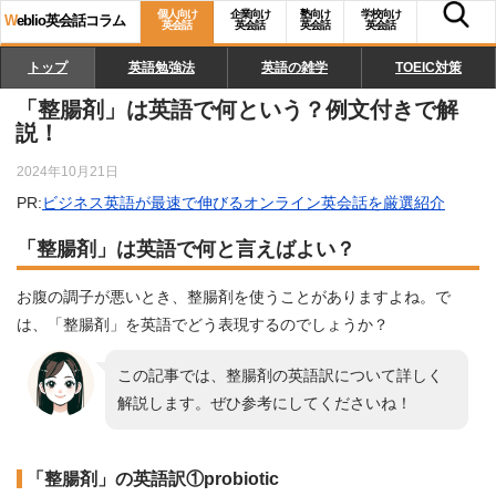
個人向け
企業向け
塾向け
学校向け
W
eblio英会話コラム
英会話
英会話
英会話
英会話
トップ
英語勉強法
英語の雑学
TOEIC対策
「整腸剤」は英語で何という？例文付きで解
説！
2024年10月21日
PR:
ビジネス英語が最速で伸びるオンライン英会話を厳選紹介
「整腸剤」は英語で何と言えばよい？
お腹の調子が悪いとき、整腸剤を使うことがありますよね。で
は、「整腸剤」を英語でどう表現するのでしょうか？
この記事では、整腸剤の英語訳について詳しく
解説します。ぜひ参考にしてくださいね！
「整腸剤」の英語訳①probiotic