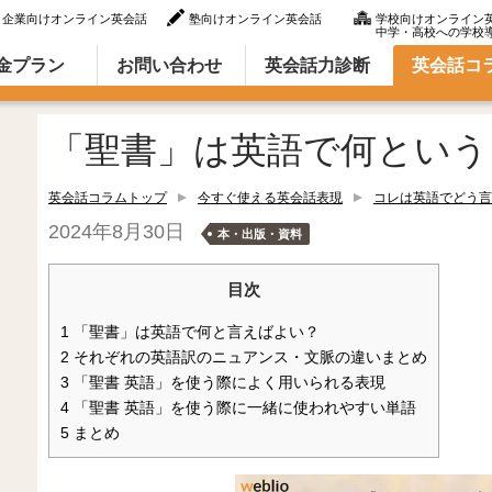
企業向けオンライン英会話
塾向けオンライン英会話
学校向けオンライン
中学・高校への学校
ラム（英語での言い方・英語表現）
金プラン
お問い合わせ
英会話力診断
英会話コ
「聖書」は英語で何という
英会話コラムトップ
今すぐ使える英会話表現
コレは英語でどう言
2024年8月30日
本・出版・資料
目次
1
「聖書」は英語で何と言えばよい？
2
それぞれの英語訳のニュアンス・文脈の違いまとめ
3
「聖書 英語」を使う際によく用いられる表現
4
「聖書 英語」を使う際に一緒に使われやすい単語
5
まとめ