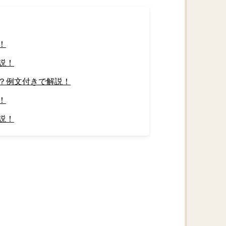
！
説！
？例文付きで解説！
！
説！