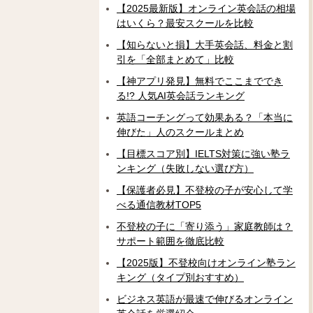
【2025最新版】オンライン英会話の相場
はいくら？最安スクールを比較
【知らないと損】大手英会話、料金と割
引を「全部まとめて」比較
【神アプリ発見】無料でここまででき
る!? 人気AI英会話ランキング
英語コーチングって効果ある？「本当に
伸びた」人のスクールまとめ
【目標スコア別】IELTS対策に強い塾ラ
ンキング（失敗しない選び方）
【保護者必見】不登校の子が安心して学
べる通信教材TOP5
不登校の子に「寄り添う」家庭教師は？
サポート範囲を徹底比較
【2025版】不登校向けオンライン塾ラン
キング（タイプ別おすすめ）
ビジネス英語が最速で伸びるオンライン