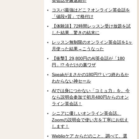
英会話を厳選紹介
コスパ最強はどこ？オンライン英会話を
「値段×質」で格付け
【体験談】72時間レッスン受け放題を試
した結果…驚きの結末に
レッスン無制限のオンライン英会話を1ヶ
月使った結果→こうなった
【衝撃】29,800円のAI英会話が「180
円」!? 今だけの裏ワザ
Speakがまさかの180円!? いつ終わるか
わからない神セール
AIでは身につかない「コミュ力」を。今
なら説明会参加で初月480円からのオン
ライン英会話！
シニアに優しいオンライン英会話。
Zoomの説明会で使い方を丁寧にお伝え
します！
Weblioケア からだのこと、調べて、選