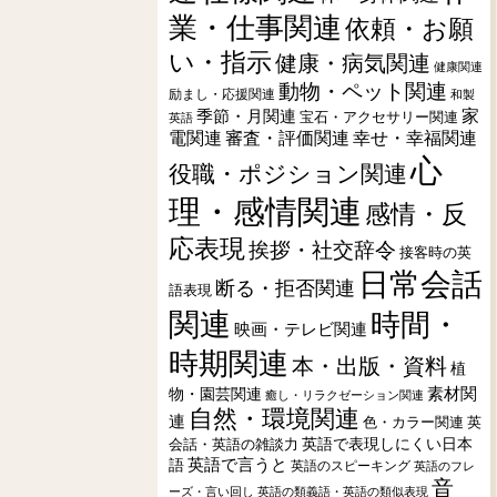
業・仕事関連
依頼・お願
い・指示
健康・病気関連
健康関連
動物・ペット関連
励まし・応援関連
和製
季節・月関連
家
宝石・アクセサリー関連
英語
電関連
審査・評価関連
幸せ・幸福関連
心
役職・ポジション関連
理・感情関連
感情・反
応表現
挨拶・社交辞令
接客時の英
日常会話
断る・拒否関連
語表現
関連
時間・
映画・テレビ関連
時期関連
本・出版・資料
植
素材関
物・園芸関連
癒し・リラクゼーション関連
自然・環境関連
連
色・カラー関連
英
会話・英語の雑談力
英語で表現しにくい日本
英語で言うと
語
英語のスピーキング
英語のフレ
音
ーズ・言い回し
英語の類義語・英語の類似表現