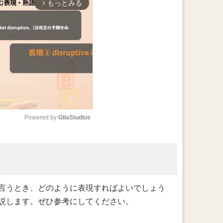
もっとみる
arrow_forward_ios
Powered by 
GliaStudios
M
u
t
e
言うとき、どのように表現すればよいでしょう
説します。ぜひ参考にしてください。