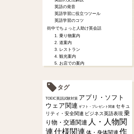
英語の発音
英語学習に役立つツール
英語学習のコツ
街中でちょっと人助け英会話
1. 乗り物案内
2. 道案内
3. レストラン
4. 観光案内
5. お店での案内
タグ
アプリ・ソフト
TOEIC英語試験対策
ウェア関連
セキュ
ギフト・プレゼント関連
乗
リティ・安全関連
ビジネス英語表現
人・人物関
り物・交通関連
連
仕様関連
作
体・身体関連