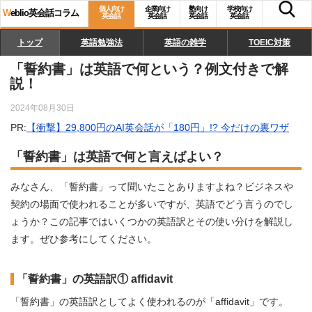
個人向け
企業向け
塾向け
学校向け
W
eblio英会話コラム
英会話
英会話
英会話
英会話
トップ
英語勉強法
英語の雑学
TOEIC対策
「誓約書」は英語で何という？例文付きで解
説！
2024年08月30日
PR:
【衝撃】29,800円のAI英会話が「180円」!? 今だけの裏ワザ
「誓約書」は英語で何と言えばよい？
みなさん、「誓約書」って聞いたことありますよね？ビジネスや
契約の場面で使われることが多いですが、英語でどう言うのでし
ょうか？この記事ではいくつかの英語訳とその使い分けを解説し
ます。ぜひ参考にしてください。
「誓約書」の英語訳① affidavit
「誓約書」の英語訳としてよく使われるのが「affidavit」です。