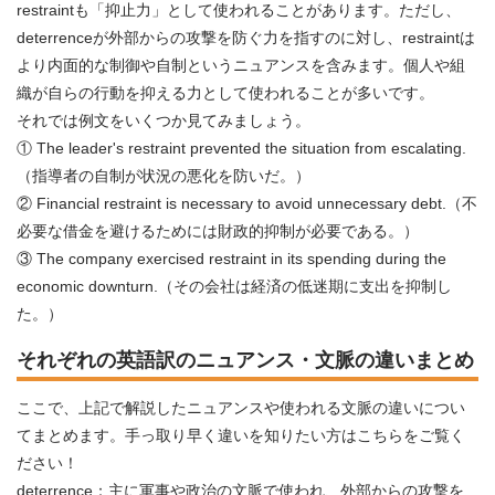
restraintも「抑止力」として使われることがあります。ただし、
deterrenceが外部からの攻撃を防ぐ力を指すのに対し、restraintは
より内面的な制御や自制というニュアンスを含みます。個人や組
織が自らの行動を抑える力として使われることが多いです。
それでは例文をいくつか見てみましょう。
① The leader's restraint prevented the situation from escalating.
（指導者の自制が状況の悪化を防いだ。）
② Financial restraint is necessary to avoid unnecessary debt.（不
必要な借金を避けるためには財政的抑制が必要である。）
③ The company exercised restraint in its spending during the
economic downturn.（その会社は経済の低迷期に支出を抑制し
た。）
それぞれの英語訳のニュアンス・文脈の違いまとめ
ここで、上記で解説したニュアンスや使われる文脈の違いについ
てまとめます。手っ取り早く違いを知りたい方はこちらをご覧く
ださい！
deterrence：主に軍事や政治の文脈で使われ、外部からの攻撃を