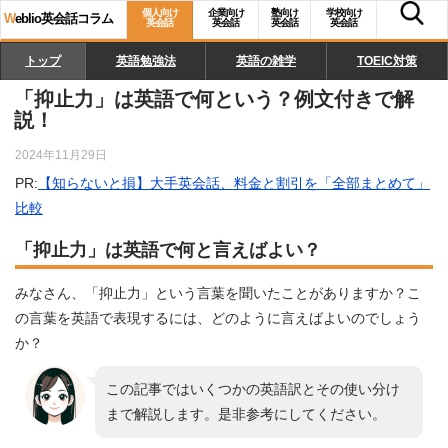
個人向け
企業向け
塾向け
学校向け
W
eblio英会話コラム
英会話
英会話
英会話
英会話
トップ
英語勉強法
英語の雑学
TOEIC対策
「抑止力」は英語で何という？例文付きで解
説！
2024年11月29日
PR:
【知らないと損】大手英会話、料金と割引を「全部まとめて」
比較
「抑止力」は英語で何と言えばよい？
みなさん、「抑止力」という言葉を聞いたことがありますか？こ
の言葉を英語で表現するには、どのように言えばよいのでしょう
か？
この記事ではいくつかの英語訳とその使い分け
まで解説します。是非参考にしてください。