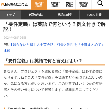
個人向け
企業向け
塾向け
学校向け
W
eblio英会話コラム
英会話
英会話
英会話
英会話
トップ
英語勉強法
英語の雑学
TOEIC対策
「要件定義」は英語で何という？例文付きで解
説！
2024年08月26日
PR:
【知らないと損】大手英会話、料金と割引を「全部まとめて」
比較
「要件定義」は英語で何と言えばよい？
みなさん、プロジェクトを進める際に「要件定義」は必ず必要に
なりますよね？この「要件定義」を英語でどう表現すればいいの
か、気になる方も多いと思います。この記事ではいくつかの英語
訳とその使い分けについて解説します。是非参考にしてくださ
い。