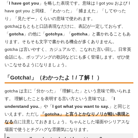
「
I have got you
」を略した表現です。意味は I got you および I
have got you と同様、「わかった」「捕まえた」「してやった
り」「見たぞー」くらいの意味で使われます。
gotchaはもともと口語表現なだけに、表記が一定しておらず、
「
gotcha
」の他に「
gotchya
」「
gottcha
」と書かれることもあ
ります。そもそも文字で書かれる機会が多くありません。
gotcha は言いやすく、カジュアルで、こなれた言い回し。日常英
会話にも、ポップソングの歌詞などにも多く登場します。ぜひ使
いこなせるようになりましょう。
「Gotcha!
」（わかったよ！/ 了解！ ）
gotcha は主に「分かった」「理解した」という意味で用いられま
す。 理解したことを表明する言い方という意味では、「
I
understand you.
」や「
I got what you want to say.
」と同じと
いえます。ただし
「gotcha」 と言うとかなりノリが軽い表現と
なる
点に注意しておきましょう。ちゃんとした場面やシリアスな
場面で使うとチグハグな雰囲気になります。