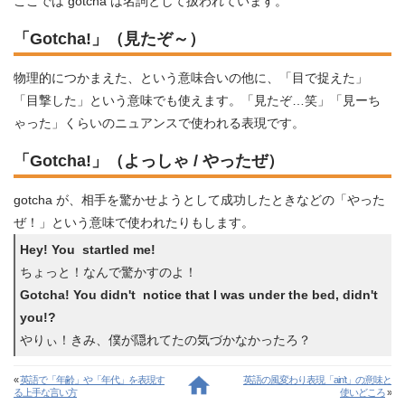
ここでは gotcha は名詞として扱われています。
「Gotcha!」（見たぞ～）
物理的につかまえた、という意味合いの他に、「目で捉えた」
「目撃した」という意味でも使えます。「見たぞ…笑」「見ーち
ゃった」くらいのニュアンスで使われる表現です。
「Gotcha!」（よっしゃ / やったぜ）
gotcha が、相手を驚かせようとして成功したときなどの「やった
ぜ！」という意味で使われたりもします。
Hey! You startled me!
ちょっと！なんで驚かすのよ！
Gotcha! You didn't notice that I was under the bed, didn't
you!?
やりぃ！きみ、僕が隠れてたの気づかなかったろ？
«
英語で「年齢」や「年代」を表現す
英語の風変わり表現「ain’t」の意味と
る上手な言い方
使いどころ
»