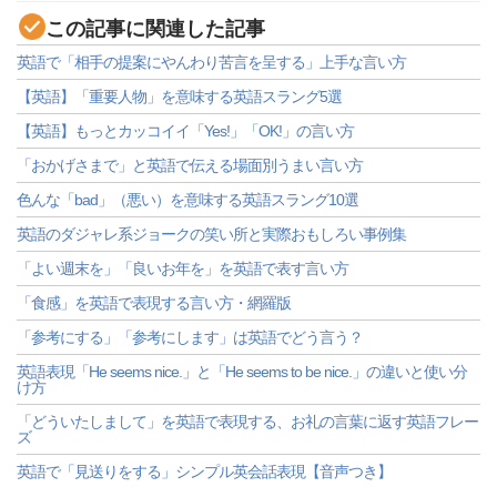
この記事に関連した記事
英語で「相手の提案にやんわり苦言を呈する」上手な言い方
【英語】「重要人物」を意味する英語スラング5選
【英語】もっとカッコイイ「Yes!」「OK!」の言い方
「おかげさまで」と英語で伝える場面別うまい言い方
色んな「bad」（悪い）を意味する英語スラング10選
英語のダジャレ系ジョークの笑い所と実際おもしろい事例集
「よい週末を」「良いお年を」を英語で表す言い方
「食感」を英語で表現する言い方・網羅版
「参考にする」「参考にします」は英語でどう言う？
英語表現「He seems nice.」と「He seems to be nice.」の違いと使い分
け方
「どういたしまして」を英語で表現する、お礼の言葉に返す英語フレー
ズ
英語で「見送りをする」シンプル英会話表現【音声つき】