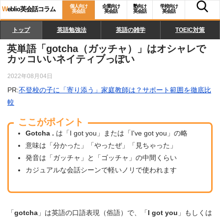
個人向け
企業向け
塾向け
学校向け
W
eblio英会話コラム
英会話
英会話
英会話
英会話
トップ
英語勉強法
英語の雑学
TOEIC対策
英単語「gotcha（ガッチャ）」はオシャレで
カッコいいネイティブっぽい
2022年08月04日
PR:
不登校の子に「寄り添う」家庭教師は？サポート範囲を徹底比
較
ここがポイント
Gotcha .
は「I got you」または「I've got you」の略
意味は「分かった」「やったぜ」「見ちゃった」
発音は「ガッチャ」と「ゴッチャ」の中間くらい
カジュアルな会話シーンで軽いノリで使われます
「
gotcha
」は英語の口語表現（俗語）で、「
I got you
」もしくは