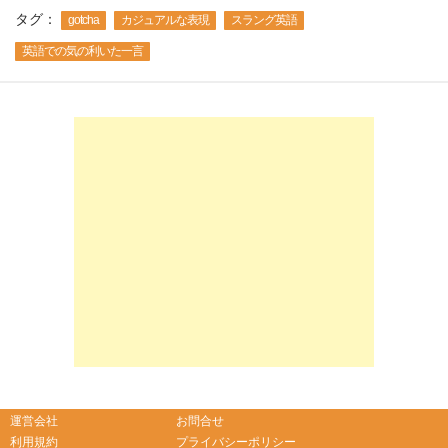
タグ：
gotcha
カジュアルな表現
スラング英語
英語での気の利いた一言
-->
-->
運営会社
お問合せ
利用規約
プライバシーポリシー