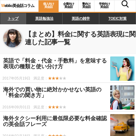
個人向け
企業向け
塾向け
学校向け
W
eblio英会話コラム
英会話
英会話
英会話
英会話
トップ
英語勉強法
英語の雑学
TOEIC対策
【まとめ】
料金に関する英語表現
に関
連した記事一覧
英語で「料金・代金・手数料」を意味する
表現の種類と使い分け方
2017年05月19日
満足度：
★★★
★★
海外での買い物に絶対かかせない英語の
「料金の聞き方」
2016年09月01日
満足度：
★★★
★★
海外タクシー利用に最低限必要な料金確認
の英会話フレーズ