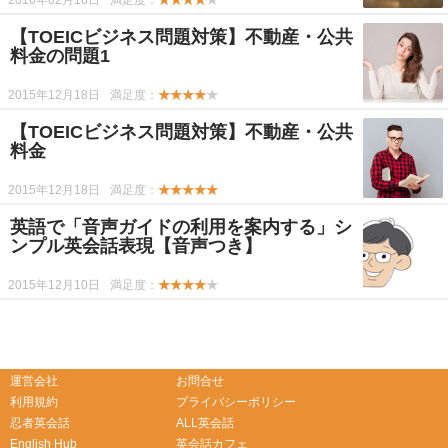
2016年02月18日
満足度：
★★★★
★
【TOEICビジネス問題対策】不動産・公共
料金の問題1
2015年12月18日
満足度：
★★★★
★
【TOEICビジネス問題対策】不動産・公共
料金
2015年12月18日
満足度：
★★★★★
英語で「音声ガイドの利用を案内する」シ
ンプル英会話表現【音声つき】
2015年12月10日
満足度：
★★★★
★
-->
-->
運営会社
お問合せ
利用規約
プライバシーポリシー
忍者英会話
ALL英会話
English Hub
英会話カフェ