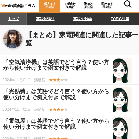
個人向け
企業向け
塾向け
学校向け
W
eblio英会話コラム
英会話
英会話
英会話
英会話
トップ
英語勉強法
英語の雑学
TOEIC対策
【まとめ】
家電関連
に関連した記事一
覧
「空気清浄機」は英語でどう言う？使い方
から使い分けまで例文付きで解説
2024年11月01日
満足度：
★★★
★★
「光熱費」は英語でどう言う？使い方から
使い分けまで例文付きで解説
2024年11月01日
満足度：
★★★★
★
「電気屋」は英語でどう言う？使い方から
使い分けまで例文付きで解説