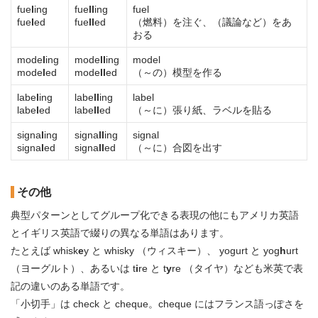
fue
l
ing
fue
ll
ing
fuel
fue
l
ed
fue
ll
ed
（燃料）を注ぐ、（議論など）をあ
おる
mode
l
ing
mode
ll
ing
model
mode
l
ed
mode
ll
ed
（～の）模型を作る
labe
l
ing
labe
ll
ing
label
labe
l
ed
labe
ll
ed
（～に）張り紙、ラベルを貼る
signa
l
ing
signa
ll
ing
signal
signa
l
ed
signa
ll
ed
（～に）合図を出す
その他
典型パターンとしてグループ化できる表現の他にもアメリカ英語
とイギリス英語で綴りの異なる単語はあります。
たとえば whisk
e
y と whisky （ウィスキー）、 yogurt と yog
h
urt
（ヨーグルト）、あるいは t
i
re と t
y
re （タイヤ）なども米英で表
記の違いのある単語です。
「小切手」は check と cheque。cheque にはフランス語っぽさを