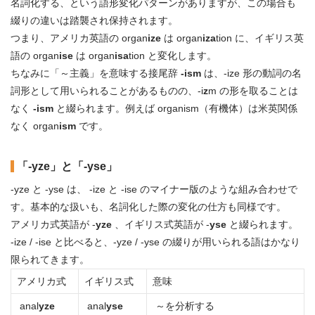
名詞化する、という語形変化パターンがありますが、この場合も
綴りの違いは踏襲され保持されます。
つまり、アメリカ英語の organ
ize
は organ
iza
tion に、イギリス英
語の organ
ise
は organ
isa
tion と変化します。
ちなみに「～主義」を意味する接尾辞
-ism
は、-ize 形の動詞の名
詞形として用いられることがあるものの、-i
z
m の形を取ることは
なく
-ism
と綴られます。例えば organism（有機体）は米英関係
なく organ
ism
です。
「-yze」と「-yse」
-yze と -yse は、 -ize と -ise のマイナー版のような組み合わせで
す。基本的な扱いも、名詞化した際の変化の仕方も同様です。
アメリカ式英語が -
yze
、イギリス式英語が -
yse
と綴られます。
-ize / -ise と比べると、-yze / -yse の綴りが用いられる語はかなり
限られてきます。
アメリカ式
イギリス式
意味
anal
yze
anal
yse
～を分析する