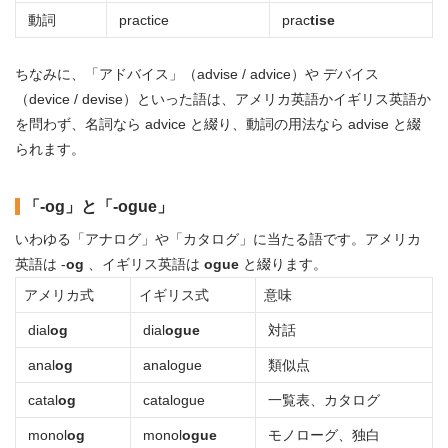
動詞
practice
prac
tise
ちなみに、「アドバイス」（advise / advice）や デバイス
（device / devise）といった語は、アメリカ英語かイギリス英語か
を問わず、名詞なら advice と綴り、動詞の用法なら advise と綴
られます。
「-og」と「-ogue」
いわゆる「アナログ」や「カタログ」に当たる語です。アメリカ
英語は -
og
、イギリス英語は
ogue
と綴ります。
アメリカ式
イギリス式
意味
dial
og
dial
ogue
対話
anal
og
analogue
類似点
catal
og
catalogue
一覧表、カタログ
monol
og
monol
ogue
モノローグ、独白