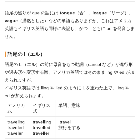
語尾の綴りが gue の語には
tongue
（舌）、
league
（リーグ）、
vague
（漠然とした）などの単語もありますが、これはアメリカ
英語もイギリス英語も同様に表記し、かつ、ともに ue を発音しま
せん。
語尾の l（エル）
語尾の L （エル）の前に母音をもつ動詞（cancel など）が進行形
や過去形へ変形する際、アメリカ英語ではそのまま ing や ed が加
えられますが、
イギリス英語では lling や lled のように L を重ねた上で、 ing や
ed が加えられます。
アメリカ
イギリス
単語、意味
式
式
trave
l
ing
trave
ll
ing
travel
trave
l
ed
trave
ll
ed
旅行をする
trave
l
er
trave
ll
er