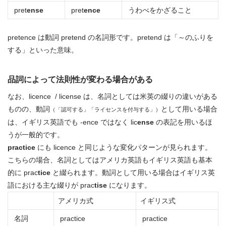
pret
ense
pret
ence
うわべをかざること
pretence は動詞 pretend の名詞形です。pretend は「～のふりを
する」といった意味。
品詞によって法則性が変わる場合がある
なお、licence / license は、名詞としては米英の綴りの違いがある
ものの、動詞
として用いる場合
（「認可する」「ライセンスを付与する」）
は、イギリス英語でも -ence ではなく lic
ense
の表記を用いるほ
うが一般的です。
practice
にも licence と同じような変化パターンが見られます。
こちらの場合、名詞としてはアメリカ英語もイギリス英語も基本
的に prac
tice
と綴られます。動詞として用いる場合はイギリス英
語における主な綴りが prac
tise
になります。
アメリカ式
イギリス式
名詞
practice
practice