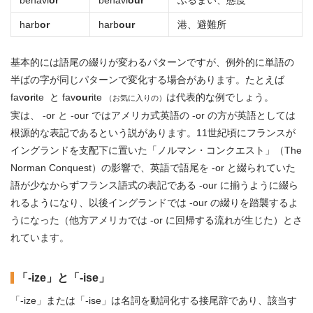
behavi
or
behavi
our
ふるまい、態度
harb
or
harb
our
港、避難所
基本的には語尾の綴りが変わるパターンですが、例外的に単語の
半ばの字が同じパターンで変化する場合があります。たとえば
fav
or
ite と fav
our
ite
は代表的な例でしょう。
（お気に入りの）
実は、 -or と -our ではアメリカ式英語の -or の方が英語としては
根源的な表記であるという説があります。11世紀頃にフランスが
イングランドを支配下に置いた「ノルマン・コンクエスト」（The
Norman Conquest）の影響で、英語で語尾を -or と綴られていた
語が少なからずフランス語式の表記である -our に揃うように綴ら
れるようになり、以後イングランドでは -our の綴りを踏襲するよ
うになった（他方アメリカでは -or に回帰する流れが生じた）とさ
れています。
「-ize」と「-ise」
「-ize」または「-ise」は名詞を動詞化する接尾辞であり、該当す