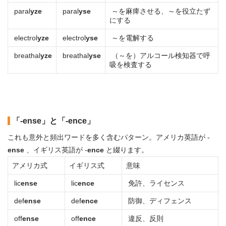
paral
yze
paral
yse
～を麻痺させる、～を役立たず
にする
electrol
yze
electrol
yse
～を電解する
breathal
yze
breathal
yse
（～を）アルコール検知器で呼
吸を検査する
「-ense」と「-ence」
これも意外と頻出ワードを多く含むパターン。アメリカ英語が -
ense
、イギリス英語が -
ence
と綴ります。
アメリカ式
イギリス式
意味
lic
ense
lic
ence
免許、ライセンス
def
ense
def
ence
防御、ディフェンス
off
ense
off
ence
違反、反則