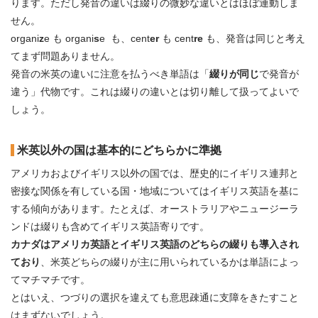
ります。ただし発音の違いは綴りの微妙な違いとはほぼ連動しま
せん。
organi
z
e も organi
s
e も、cent
er
も cent
re
も、発音は同じと考え
てまず問題ありません。
発音の米英の違いに注意を払うべき単語は「
綴りが同じ
で発音が
違う」代物です。これは綴りの違いとは切り離して扱ってよいで
しょう。
米英以外の国は基本的にどちらかに準拠
アメリカおよびイギリス以外の国では、歴史的にイギリス連邦と
密接な関係を有している国・地域についてはイギリス英語を基に
する傾向があります。たとえば、オーストラリアやニュージーラ
ンドは綴りも含めてイギリス英語寄りです。
カナダはアメリカ英語とイギリス英語のどちらの綴りも導入され
ており
、米英どちらの綴りが主に用いられているかは単語によっ
てマチマチです。
とはいえ、つづりの選択を違えても意思疎通に支障をきたすこと
はまずないでしょう。