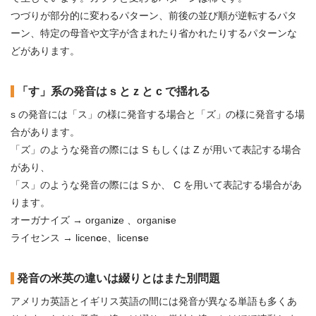
つづりが部分的に変わるパターン、前後の並び順が逆転するパタ
ーン、特定の母音や文字が含まれたり省かれたりするパターンな
どがあります。
「す」系の発音は s と z と c で揺れる
s の発音には「ス」の様に発音する場合と「ズ」の様に発音する場
合があります。
「ズ」のような発音の際には S もしくは Z が用いて表記する場合
があり、
「ス」のような発音の際には S か、 C を用いて表記する場合があ
ります。
オーガナイズ → organi
z
e 、organi
s
e
ライセンス → licen
c
e、licen
s
e
発音の米英の違いは綴りとはまた別問題
アメリカ英語とイギリス英語の間には発音が異なる単語も多くあ