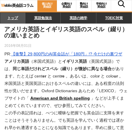
個人向け
企業向け
塾向け
学校向け
W
eblio英会話コラム
英会話
英会話
英会話
英会話
トップ
英語勉強法
英語の雑学
TOEIC対策
アメリカ英語とイギリス英語のスペル（綴り）
の違いまとめ
2016年08月01日
PR:
【衝撃】29,800円のAI英会話が「180円」!? 今だけの裏ワザ
アメリカ英語
（米国式英語）と
イギリス英語
（英国式英語）で
は、
同じ単語だけれどスペル（綴り）が微妙に異なる場合
があり
ます。たとえば cent
er
と cent
re
。あるいは、colo
r
と colo
ur
。
米国英語と英国英語におけるスペルの違いには、ある程度の法則
性が見いだせます。Oxford Dictionaries あらため「LEXICO」 ウェ
ブサイトの「
American and British spelling
」などが上手くま
とめてくれていますので、ぜひ参照してみてください。
この手の表記揺れは、べつに曖昧な把握でも英会話に支障を来す
ことはそうそうありません。でも英語を学んでいく過程では遅か
れ早かれ遭遇することになる知識でもあります。早めに接して意