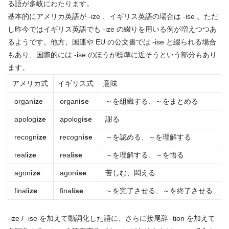
る語が多岐にわたります。
基本的にアメリカ英語が -ize 、イギリス英語の場合は -ise 。ただ
し
昨今ではイギリス英語でも -ize の綴りを用いる例が増えつつあ
るようです。他方、国連や EU の公文書では -ise と綴られる場合
もあり、国際的には -ise のほうが標準に近そうという部分もあり
ます。
アメリカ式
イギリス式
意味
organ
ize
organ
ise
～を組織する、～をまとめる
apolog
ize
apolog
ise
謝る
recogn
ize
recogn
ise
～を認める、～を理解する
real
ize
real
ise
～を理解する、～を悟る
agon
ize
agon
ise
苦しむ、悶える
final
ize
final
ise
～を完了させる、～を終了させる
-ize / -ise を加えて動詞化した語に、さらに接尾辞 -tion を加えて