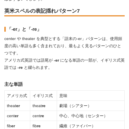
英米スペルの表記揺れパターン7
「-er」と「-re」
center や theater を典型とする「語末の-er」パターンは、使用頻
度の高い単語も多く含まれており、最もよく見るパターンのひと
つです。
アメリカ式英語では語尾が
-er
になる単語の一部が、イギリス式英
語では
-re
と綴られます。
主な単語
アメリカ式
イギリス式
意味
theat
er
theat
re
劇場（シアター）
cent
er
cent
re
中心、中心地（センター）
fib
er
fib
re
繊維（ファイバー）