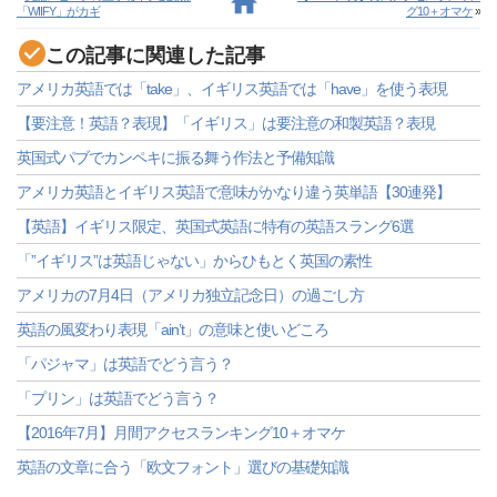
「WIIFY」がカギ
グ10＋オマケ
»
この記事に関連した記事
アメリカ英語では「take」、イギリス英語では「have」を使う表現
【要注意！英語？表現】「イギリス」は要注意の和製英語？表現
英国式パブでカンペキに振る舞う作法と予備知識
アメリカ英語とイギリス英語で意味がかなり違う英単語【30連発】
【英語】イギリス限定、英国式英語に特有の英語スラング6選
「”イギリス”は英語じゃない」からひもとく英国の素性
アメリカの7月4日（アメリカ独立記念日）の過ごし方
英語の風変わり表現「ain’t」の意味と使いどころ
「パジャマ」は英語でどう言う？
「プリン」は英語でどう言う？
【2016年7月】月間アクセスランキング10＋オマケ
英語の文章に合う「欧文フォント」選びの基礎知識