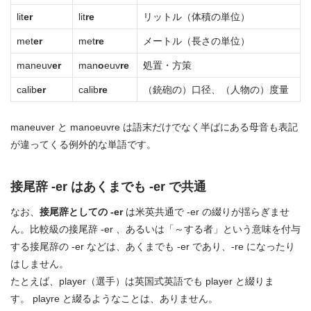
lit
er
lit
re
リットル（体積の単位）
met
er
met
re
メートル（長さの単位）
maneuv
er
man
o
euv
re
処置・方策
calib
er
calib
re
（銃砲の）口径、（人物の）度量
maneuver と manoeuvre は語末だけでなく半ばにある母音も表記
が違ってくる例外的な単語です。
接尾辞 -er はあくまでも -er で共通
なお、
接尾辞としての -er
は米英共通で -er の綴りが揺らぎませ
ん。比較級の接尾辞 -er 、あるいは「～する者」という意味を付与
する接尾辞の -er などは、あくまでも -er であり、-re になったり
はしません。
たとえば、player（選手）は英国式英語でも player と綴りま
す。 playre と綴るようなことは、ありません。