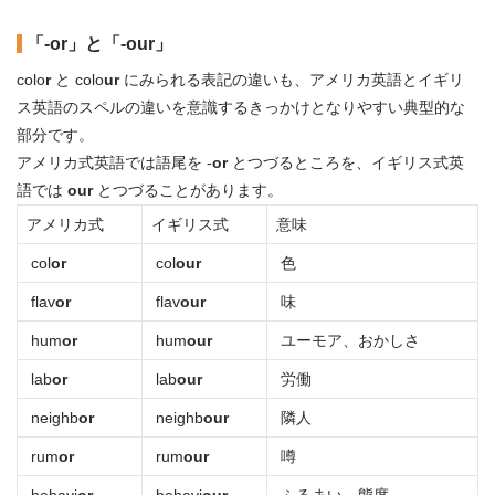
「-or」と「-our」
colo
r
と colo
ur
にみられる表記の違いも、アメリカ英語とイギリ
ス英語のスペルの違いを意識するきっかけとなりやすい典型的な
部分です。
アメリカ式英語では語尾を -
or
とつづるところを、イギリス式英
語では
our
とつづることがあります。
アメリカ式
イギリス式
意味
col
or
col
our
色
flav
or
flav
our
味
hum
or
hum
our
ユーモア、おかしさ
lab
or
lab
our
労働
neighb
or
neighb
our
隣人
rum
or
rum
our
噂