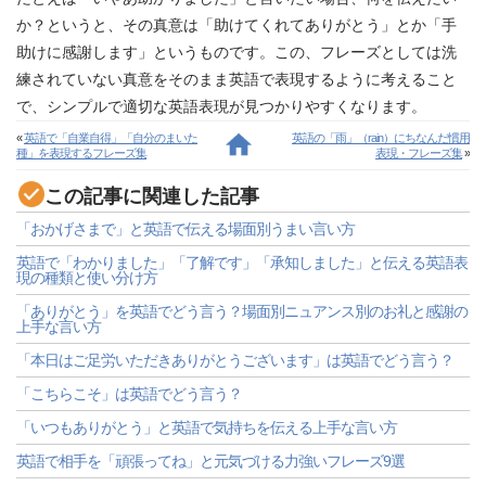
か？というと、その真意は「助けてくれてありがとう」とか「手
助けに感謝します」というものです。この、フレーズとしては洗
練されていない真意をそのまま英語で表現するように考えること
で、シンプルで適切な英語表現が見つかりやすくなります。
«
英語で「自業自得」「自分のまいた
英語の「雨」（rain）にちなんだ慣用
種」を表現するフレーズ集
表現・フレーズ集
»
この記事に関連した記事
「おかげさまで」と英語で伝える場面別うまい言い方
英語で「わかりました」「了解です」「承知しました」と伝える英語表
現の種類と使い分け方
「ありがとう」を英語でどう言う？場面別ニュアンス別のお礼と感謝の
上手な言い方
「本日はご足労いただきありがとうございます」は英語でどう言う？
「こちらこそ」は英語でどう言う？
「いつもありがとう」と英語で気持ちを伝える上手な言い方
英語で相手を「頑張ってね」と元気づける力強いフレーズ9選