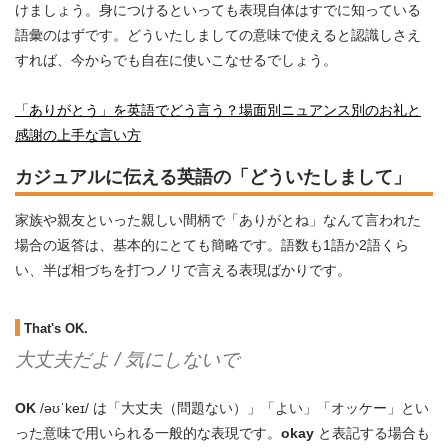
けましょう。身につけるといっても表現自体はすでに知っている
語彙のはずです。どういたしましての意味で使えると認識しさえ
すれば、今からでも自在に使いこなせるでしょう。
「ありがとう」を英語でどう言う？場面別ニュアンス別のお礼と
感謝の上手な言い方
カジュアルに伝える英語の「どういたしまして」
家族や親友といった親しい間柄で「ありがとね」なんて言われた
場合の返答は、基本的にとても簡略です。語数も1語か2語くら
い、半ば相づちを打つノリで言える表現ばかりです。
That's OK.
大丈夫だよ / 気にしないで
OK
/əʊˈkeɪ/ は「大丈夫（問題ない）」「よい」「オッケー」とい
った意味で用いられる一般的な表現です。
okay
と表記する場合も