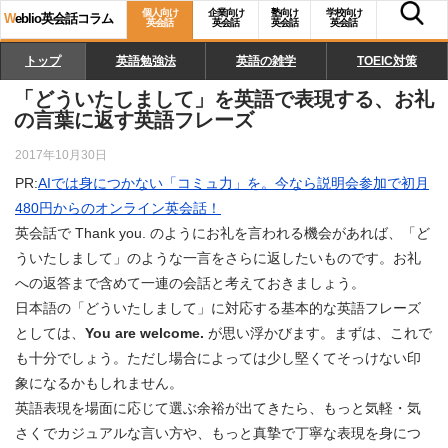
個人向け
企業向け
塾向け
学校向け
W
eblio英会話コラム
英会話
英会話
英会話
英会話
トップ
英語勉強法
英語の雑学
TOEIC対策
「どういたしまして」を英語で表現する、お礼
の言葉に返す英語フレーズ
2017年10月30日
PR:
AIでは身につかない「コミュ力」を。今なら説明会参加で初月
480円からのオンライン英会話！
英会話で Thank you. のようにお礼を言われる機会があれば、「ど
ういたしまして」のような一言をさらに返したいものです。お礼
への返答まで含めて一連の会話と考えておきましょう。
日本語の「どういたしまして」に対応する基本的な英語フレーズ
としては、
You are welcome.
が思い浮かびます。まずは、これで
も十分でしょう。ただし場合によっては少し堅くてそっけない印
象になるかもしれません。
英語表現を場面に応じて選ぶ余裕が出てきたら、もっと気軽・気
さくでカジュアルな言い方や、もっと真摯で丁寧な表現を身につ