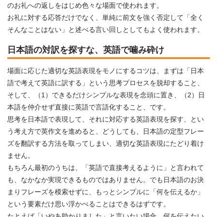
のお礼への返しをはじめ色々な場面で使われます。
お礼に対する応答だけでなく、単純に前文を強く否定して「全く
そんなことはない」と述べる言い回しとしてもよく使われます。
日本語の対訳を探すな、英語で噛み砕け
場面に応じた適切な英語表現をモノにするコツは、まずは「日本
語で考えて英語に訳する」という思考プロセスを脱却すること、
そして、（1）できるだけシンプルな表現を念頭に置き、（2）日
本語を仲介せず直接に英語で言語化すること、です。
思考を日本語で表現して、それに対応する英語表現を探す、とい
う考え方で英作文を進めると、どうしても、日本語の定型フレー
ズを翻訳する方法を取ってしまい、適切な英語表現にたどり着け
ません。
もちろん最初のうちは、「英語で直接考えるように」と言われて
も、なかなか実現できるものではありません。でも日本語のお決
まりフレーズを模索せずに、もっとシンプルに「何を伝えるか」
という要素だけ思い浮かべることはできるはずです。
たとえば「いやあ助かりました」と言いたい場合、何を伝えたい