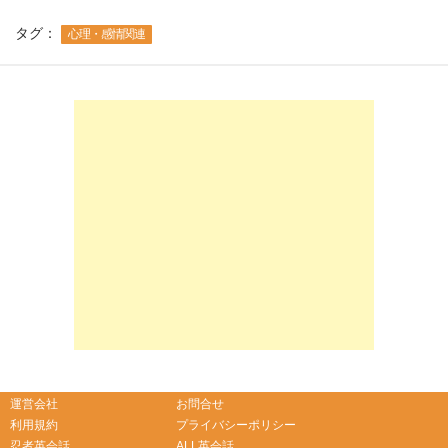
タグ：
心理・感情関連
-->
-->
運営会社
お問合せ
利用規約
プライバシーポリシー
忍者英会話
ALL英会話