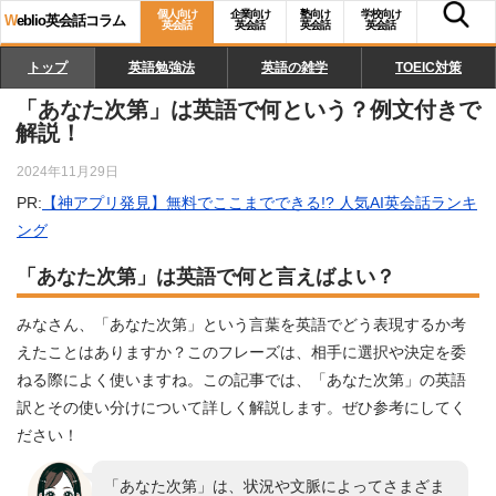
個人向け
企業向け
塾向け
学校向け
W
eblio英会話コラム
英会話
英会話
英会話
英会話
トップ
英語勉強法
英語の雑学
TOEIC対策
「あなた次第」は英語で何という？例文付きで
解説！
2024年11月29日
PR:
【神アプリ発見】無料でここまでできる!? 人気AI英会話ランキ
ング
「あなた次第」は英語で何と言えばよい？
みなさん、「あなた次第」という言葉を英語でどう表現するか考
えたことはありますか？このフレーズは、相手に選択や決定を委
ねる際によく使いますね。この記事では、「あなた次第」の英語
訳とその使い分けについて詳しく解説します。ぜひ参考にしてく
ださい！
「あなた次第」は、状況や文脈によってさまざま