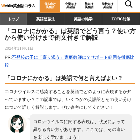
個人向け
企業向け
塾向け
学校向け
W
eblio英会話コラム
英会話
英会話
英会話
英会話
トップ
英語勉強法
英語の雑学
TOEIC対策
「コロナにかかる」は英語でどう言う？使い方
から使い分けまで例文付きで解説
2024年11月01日
PR:
不登校の子に「寄り添う」家庭教師は？サポート範囲を徹底比
較
「コロナにかかる」は英語で何と言えばよい？
コロナウイルスに感染することを英語でどのように表現するか知
っていますか？この記事では、いくつかの英語訳とその使い分け
について詳しく解説します。ぜひ参考にしてください！
コロナウイルスに関する表現は、状況によって
異なる言い方があります。ここでは、その違い
を楽しく学びましょう！