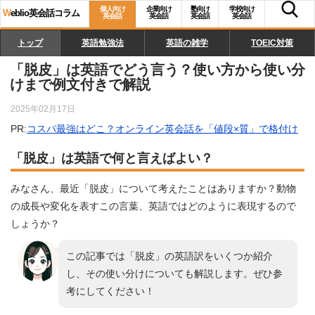
個人向け
企業向け
塾向け
学校向け
W
eblio英会話コラム
英会話
英会話
英会話
英会話
トップ
英語勉強法
英語の雑学
TOEIC対策
「脱皮」は英語でどう言う？使い方から使い分
けまで例文付きで解説
2025年02月17日
PR:
コスパ最強はどこ？オンライン英会話を「値段×質」で格付け
「脱皮」は英語で何と言えばよい？
みなさん、最近「脱皮」について考えたことはありますか？動物
の成長や変化を表すこの言葉、英語ではどのように表現するので
しょうか？
この記事では「脱皮」の英語訳をいくつか紹介
し、その使い分けについても解説します。ぜひ参
考にしてください！