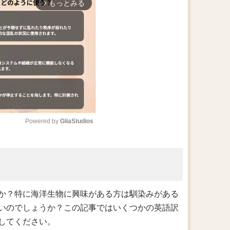
もっとみる
arrow_forward_ios
Powered by 
GliaStudios
M
u
t
e
か？特に海洋生物に興味がある方は馴染みがある
いのでしょうか？この記事ではいくつかの英語訳
してください。