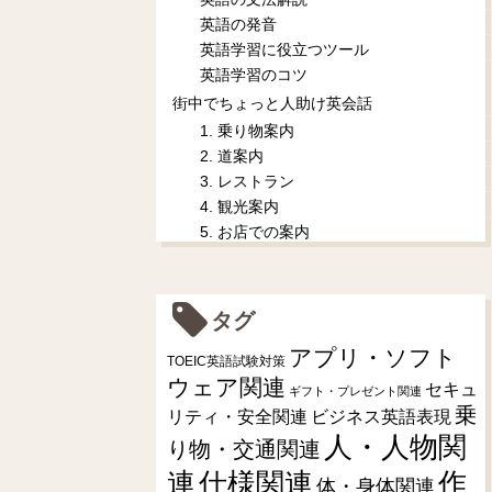
英語の発音
英語学習に役立つツール
英語学習のコツ
街中でちょっと人助け英会話
1. 乗り物案内
2. 道案内
3. レストラン
4. 観光案内
5. お店での案内
タグ
アプリ・ソフト
TOEIC英語試験対策
ウェア関連
セキュ
ギフト・プレゼント関連
乗
リティ・安全関連
ビジネス英語表現
人・人物関
り物・交通関連
連
仕様関連
作
体・身体関連