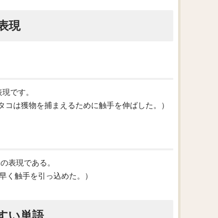
表現
の表現です。
 catch prey.（タコは獲物を捕まえるために触手を伸ばした。）
う意味の表現である。
ly.（イカは素早く触手を引っ込めた。）
すい単語