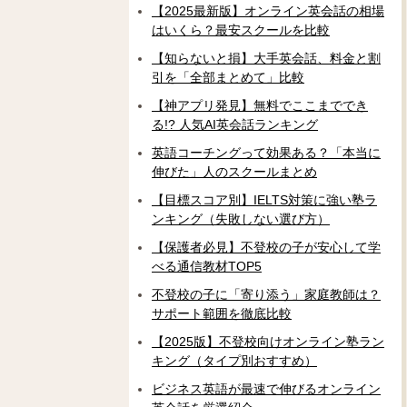
【2025最新版】オンライン英会話の相場
はいくら？最安スクールを比較
【知らないと損】大手英会話、料金と割
引を「全部まとめて」比較
【神アプリ発見】無料でここまででき
る!? 人気AI英会話ランキング
英語コーチングって効果ある？「本当に
伸びた」人のスクールまとめ
【目標スコア別】IELTS対策に強い塾ラ
ンキング（失敗しない選び方）
【保護者必見】不登校の子が安心して学
べる通信教材TOP5
不登校の子に「寄り添う」家庭教師は？
サポート範囲を徹底比較
【2025版】不登校向けオンライン塾ラン
キング（タイプ別おすすめ）
ビジネス英語が最速で伸びるオンライン