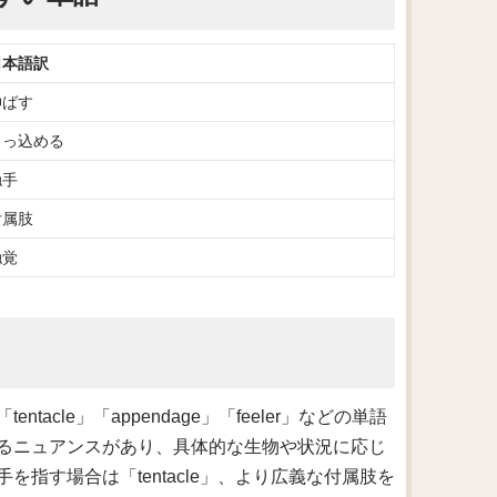
日本語訳
伸ばす
引っ込める
触手
付属肢
触覚
cle」「appendage」「feeler」などの単語
るニュアンスがあり、具体的な生物や状況に応じ
指す場合は「tentacle」、より広義な付属肢を