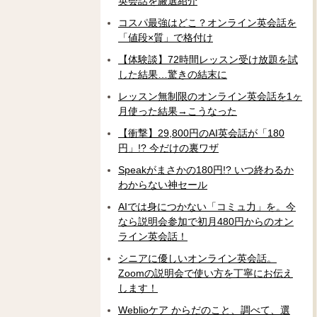
英会話を厳選紹介
コスパ最強はどこ？オンライン英会話を
「値段×質」で格付け
【体験談】72時間レッスン受け放題を試
した結果…驚きの結末に
レッスン無制限のオンライン英会話を1ヶ
月使った結果→こうなった
【衝撃】29,800円のAI英会話が「180
円」!? 今だけの裏ワザ
Speakがまさかの180円!? いつ終わるか
わからない神セール
AIでは身につかない「コミュ力」を。今
なら説明会参加で初月480円からのオン
ライン英会話！
シニアに優しいオンライン英会話。
Zoomの説明会で使い方を丁寧にお伝え
します！
Weblioケア からだのこと、調べて、選