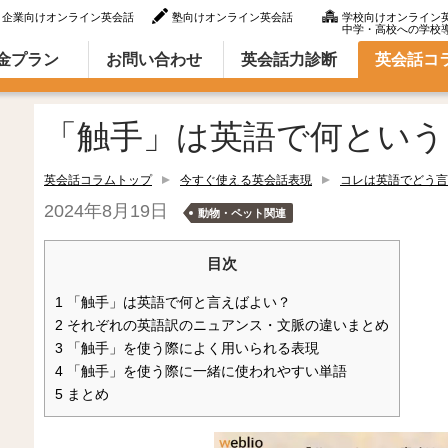
企業向けオンライン英会話
塾向けオンライン英会話
学校向けオンライン
中学・高校への学校
ラム（英語での言い方・英語表現）
金プラン
お問い合わせ
英会話力診断
英会話コ
「触手」は英語で何という
英会話コラムトップ
今すぐ使える英会話表現
コレは英語でどう言
2024年8月19日
動物・ペット関連
目次
1
「触手」は英語で何と言えばよい？
2
それぞれの英語訳のニュアンス・文脈の違いまとめ
3
「触手」を使う際によく用いられる表現
4
「触手」を使う際に一緒に使われやすい単語
5
まとめ