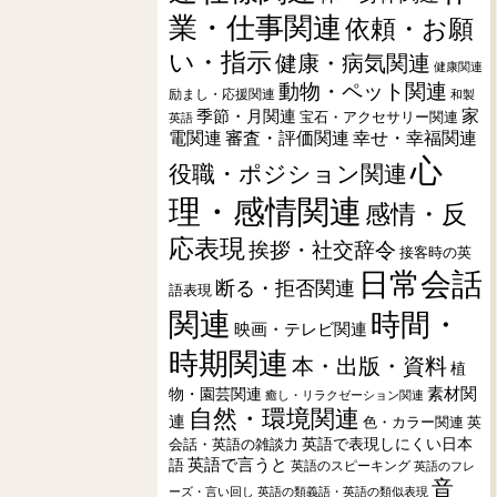
業・仕事関連
依頼・お願
い・指示
健康・病気関連
健康関連
動物・ペット関連
励まし・応援関連
和製
季節・月関連
家
宝石・アクセサリー関連
英語
電関連
審査・評価関連
幸せ・幸福関連
心
役職・ポジション関連
理・感情関連
感情・反
応表現
挨拶・社交辞令
接客時の英
日常会話
断る・拒否関連
語表現
関連
時間・
映画・テレビ関連
時期関連
本・出版・資料
植
素材関
物・園芸関連
癒し・リラクゼーション関連
自然・環境関連
連
色・カラー関連
英
会話・英語の雑談力
英語で表現しにくい日本
英語で言うと
語
英語のスピーキング
英語のフレ
音
ーズ・言い回し
英語の類義語・英語の類似表現