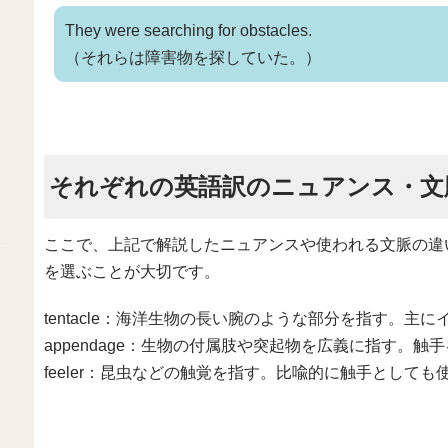
They were searching for obstacles.
（それらは障害物を探していた。）
それぞれの英語訳のニュアンス・文
ここで、上記で解説したニュアンスや使われる文脈の違
を選ぶことが大切です。
tentacle：海洋生物の長い腕のような部分を指す。主
appendage：生物の付属肢や突起物を広義に指す。
feeler：昆虫などの触覚を指す。比喩的に触手としても